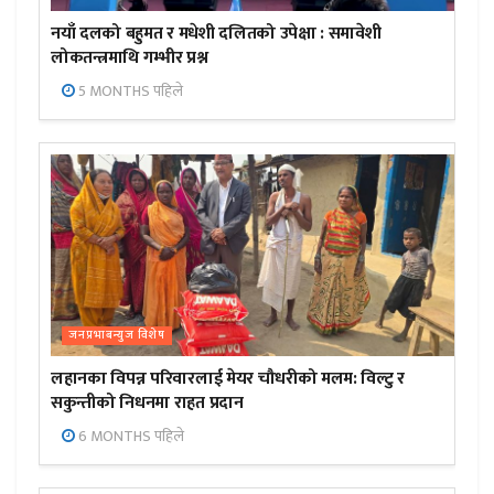
नयाँ दलको बहुमत र मधेशी दलितको उपेक्षा : समावेशी
लोकतन्त्रमाथि गम्भीर प्रश्न
5 MONTHS पहिले
जनप्रभाबन्युज विशेष
लहानका विपन्न परिवारलाई मेयर चौधरीको मलम: विल्टु र
सकुन्तीको निधनमा राहत प्रदान
6 MONTHS पहिले