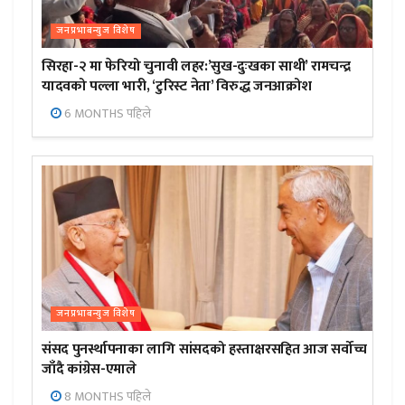
जनप्रभाबन्युज विशेष
सिरहा-२ मा फेरियो चुनावी लहर:’सुख-दुःखका साथी’ रामचन्द्र
यादवको पल्ला भारी, ‘टुरिस्ट नेता’ विरुद्ध जनआक्रोश
6 MONTHS पहिले
जनप्रभाबन्युज विशेष
संसद पुनर्स्थापनाका लागि सांसदको हस्ताक्षरसहित आज सर्वोच्च
जाँदै कांग्रेस-एमाले
8 MONTHS पहिले