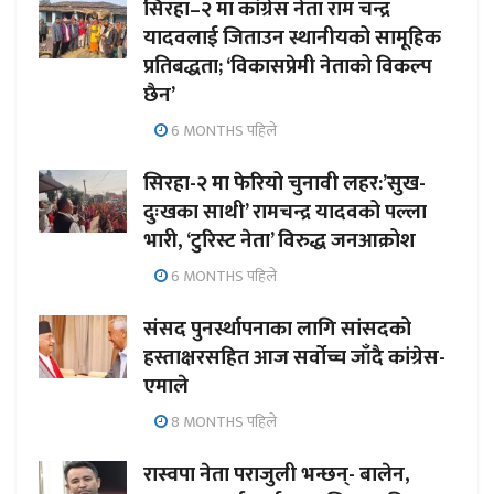
सिरहा–२ मा कांग्रेस नेता राम चन्द्र
यादवलाई जिताउन स्थानीयको सामूहिक
प्रतिबद्धता; ‘विकासप्रेमी नेताको विकल्प
छैन’
6 MONTHS पहिले
सिरहा-२ मा फेरियो चुनावी लहर:’सुख-
दुःखका साथी’ रामचन्द्र यादवको पल्ला
भारी, ‘टुरिस्ट नेता’ विरुद्ध जनआक्रोश
6 MONTHS पहिले
संसद पुनर्स्थापनाका लागि सांसदको
हस्ताक्षरसहित आज सर्वोच्च जाँदै कांग्रेस-
एमाले
8 MONTHS पहिले
रास्वपा नेता पराजुली भन्छन्- बालेन,