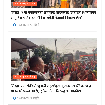
जनप्रभाबन्युज विशेष
सिरहा–२ मा कांग्रेस नेता राम चन्द्र यादवलाई जिताउन स्थानीयको
सामूहिक प्रतिबद्धता; ‘विकासप्रेमी नेताको विकल्प छैन’
6 MONTHS पहिले
जनप्रभाबन्युज विशेष
सिरहा-२ मा फेरियो चुनावी लहर:’सुख-दुःखका साथी’ रामचन्द्र
यादवको पल्ला भारी, ‘टुरिस्ट नेता’ विरुद्ध जनआक्रोश
6 MONTHS पहिले