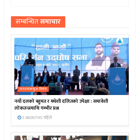
सम्बन्धित
समाचार
जनप्रभाबन्युज विशेष
नयाँ दलको बहुमत र मधेशी दलितको उपेक्षा : समावेशी
लोकतन्त्रमाथि गम्भीर प्रश्न
5 MONTHS पहिले