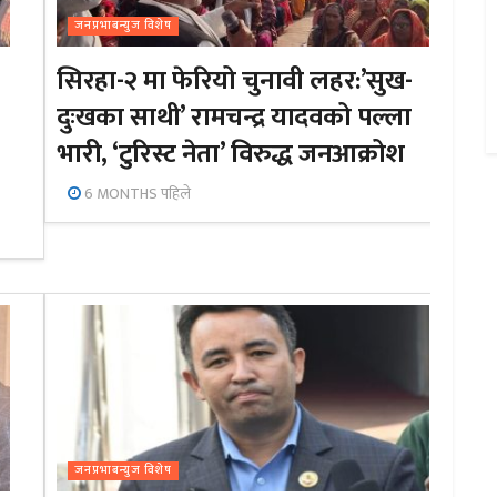
जनप्रभाबन्युज विशेष
सिरहा-२ मा फेरियो चुनावी लहर:’सुख-
दुःखका साथी’ रामचन्द्र यादवको पल्ला
भारी, ‘टुरिस्ट नेता’ विरुद्ध जनआक्रोश
6 MONTHS पहिले
जनप्रभाबन्युज विशेष