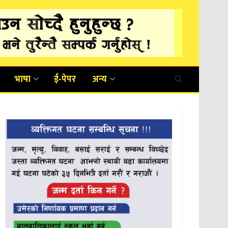
भाषा
ई-पेपर
अन्य