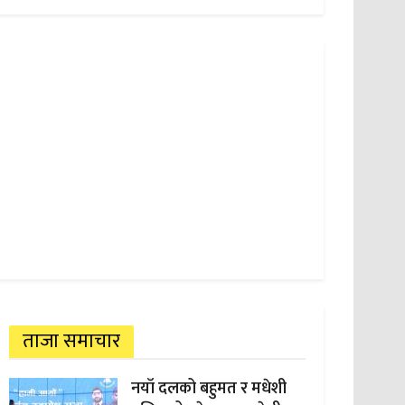
ताजा समाचार
नयाँ दलको बहुमत र मधेशी