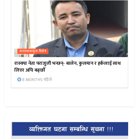
जनप्रभाबन्युज विशेष
रास्वपा नेता पराजुली भन्छन्- बालेन, कुलमान र हर्कलाई साथ
लिएर अघि बढ्छौँ
8 MONTHS पहिले