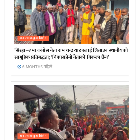
जनप्रभाबन्युज विशेष
सिरहा–२ मा कांग्रेस नेता राम चन्द्र यादवलाई जिताउन स्थानीयको
सामूहिक प्रतिबद्धता; ‘विकासप्रेमी नेताको विकल्प छैन’
6 MONTHS पहिले
जनप्रभाबन्युज विशेष