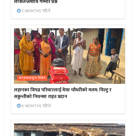
लोकतन्त्रमाथि गम्भीर प्रश्न
5 MONTHS पहिले
जनप्रभाबन्युज विशेष
लहानका विपन्न परिवारलाई मेयर चौधरीको मलम: विल्टु र
सकुन्तीको निधनमा राहत प्रदान
6 MONTHS पहिले