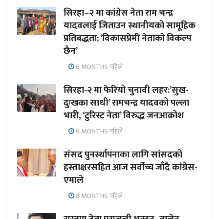
सिरहा–२ मा कांग्रेस नेता राम चन्द्र
यादवलाई जिताउन स्थानीयको सामूहिक
प्रतिबद्धता; ‘विकासप्रेमी नेताको विकल्प
छैन’
6 MONTHS पहिले
सिरहा-२ मा फेरियो चुनावी लहर:’सुख-
दुःखका साथी’ रामचन्द्र यादवको पल्ला
भारी, ‘टुरिस्ट नेता’ विरुद्ध जनआक्रोश
6 MONTHS पहिले
संसद पुनर्स्थापनाका लागि सांसदको
हस्ताक्षरसहित आज सर्वोच्च जाँदै कांग्रेस-
एमाले
8 MONTHS पहिले