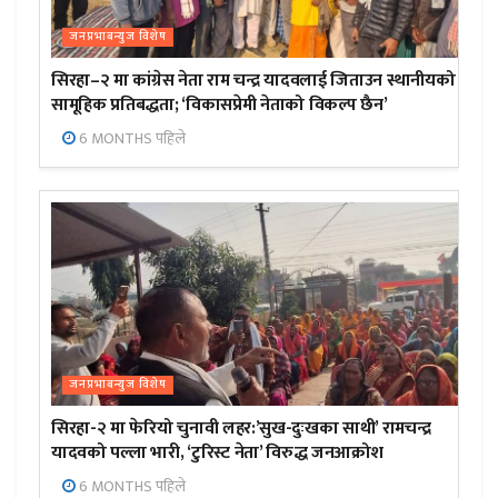
जनप्रभाबन्युज विशेष
सिरहा–२ मा कांग्रेस नेता राम चन्द्र यादवलाई जिताउन स्थानीयको
सामूहिक प्रतिबद्धता; ‘विकासप्रेमी नेताको विकल्प छैन’
6 MONTHS पहिले
जनप्रभाबन्युज विशेष
सिरहा-२ मा फेरियो चुनावी लहर:’सुख-दुःखका साथी’ रामचन्द्र
यादवको पल्ला भारी, ‘टुरिस्ट नेता’ विरुद्ध जनआक्रोश
6 MONTHS पहिले