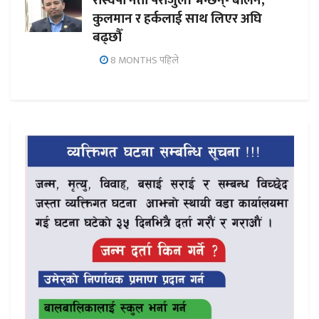
रास्वपा नेता पराजुली भन्छन्- बालेन,
कुलमान र हर्कलाई साथ लिएर अघि
बढ्छौँ
8 MONTHS पहिले