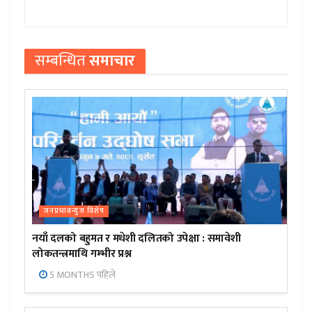
सम्बन्धित
समाचार
जनप्रभाबन्युज विशेष
नयाँ दलको बहुमत र मधेशी दलितको उपेक्षा : समावेशी
लोकतन्त्रमाथि गम्भीर प्रश्न
5 MONTHS पहिले