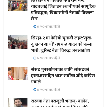
सिरहा–२ मा कांग्रेस नेता राम चन्द्र
यादवलाई जिताउन स्थानीयको सामूहिक
प्रतिबद्धता; ‘विकासप्रेमी नेताको विकल्प
छैन’
6 MONTHS पहिले
सिरहा-२ मा फेरियो चुनावी लहर:’सुख-
दुःखका साथी’ रामचन्द्र यादवको पल्ला
भारी, ‘टुरिस्ट नेता’ विरुद्ध जनआक्रोश
6 MONTHS पहिले
संसद पुनर्स्थापनाका लागि सांसदको
हस्ताक्षरसहित आज सर्वोच्च जाँदै कांग्रेस-
एमाले
8 MONTHS पहिले
रास्वपा नेता पराजुली भन्छन्- बालेन,