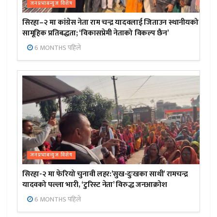
जनप्रभाबन्युज विशेष
सिरहा–२ मा कांग्रेस नेता राम चन्द्र यादवलाई जिताउन स्थानीयको
सामूहिक प्रतिबद्धता; ‘विकासप्रेमी नेताको विकल्प छैन’
6 MONTHS पहिले
जनप्रभाबन्युज विशेष
सिरहा-२ मा फेरियो चुनावी लहर:’सुख-दुःखका साथी’ रामचन्द्र
यादवको पल्ला भारी, ‘टुरिस्ट नेता’ विरुद्ध जनआक्रोश
6 MONTHS पहिले