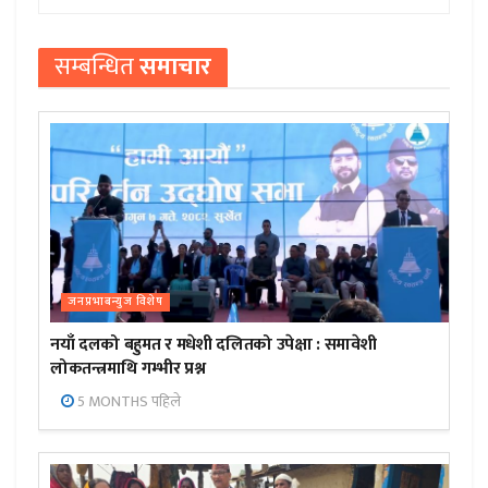
सम्बन्धित
समाचार
जनप्रभाबन्युज विशेष
नयाँ दलको बहुमत र मधेशी दलितको उपेक्षा : समावेशी
लोकतन्त्रमाथि गम्भीर प्रश्न
5 MONTHS पहिले