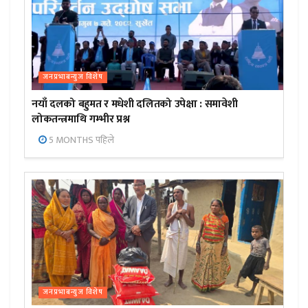
जनप्रभाबन्युज विशेष
नयाँ दलको बहुमत र मधेशी दलितको उपेक्षा : समावेशी
लोकतन्त्रमाथि गम्भीर प्रश्न
5 MONTHS पहिले
जनप्रभाबन्युज विशेष