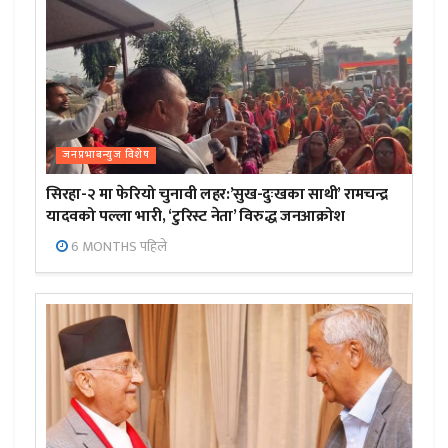
जनप्रभाबन्युज विशेष
सिरहा-२ मा फेरियो चुनावी लहर:’सुख-दुःखका साथी’ रामचन्द्र
यादवको पल्ला भारी, ‘टुरिस्ट नेता’ विरुद्ध जनआक्रोश
6 MONTHS पहिले