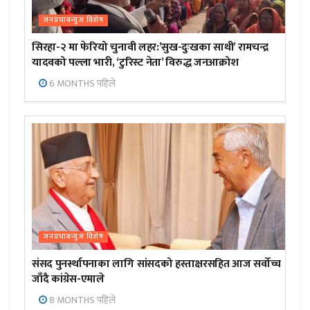
जनप्रभाबन्युज विशेष
सिरहा-२ मा फेरियो चुनावी लहर:’सुख-दुःखका साथी’ रामचन्द्र
यादवको पल्ला भारी, ‘टुरिस्ट नेता’ विरुद्ध जनआक्रोश
6 MONTHS पहिले
जनप्रभाबन्युज विशेष
संसद पुनर्स्थापनाका लागि सांसदको हस्ताक्षरसहित आज सर्वोच्च
जाँदै कांग्रेस-एमाले
8 MONTHS पहिले