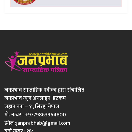
जनप्रभाव साप्ताहिक पत्रीका द्वारा संचालित
जनप्रभाव न्युज अनलाइन डटकम
लहान नपा – १ , सिरहा नेपाल
मो. नम्बर : +9779863964800
इमेल :
janprabhab@gmail.com
दर्ता नम्बर : ११८