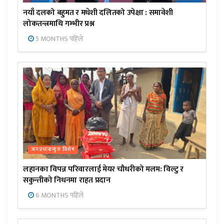
नयाँ दलको बहुमत र मधेशी दलितको उपेक्षा : समावेशी
लोकतन्त्रमाथि गम्भीर प्रश्न
5 MONTHS पहिले
जनप्रभाबन्युज विशेष
लहानका विपन्न परिवारलाई मेयर चौधरीको मलम: विल्टु र
सकुन्तीको निधनमा राहत प्रदान
6 MONTHS पहिले