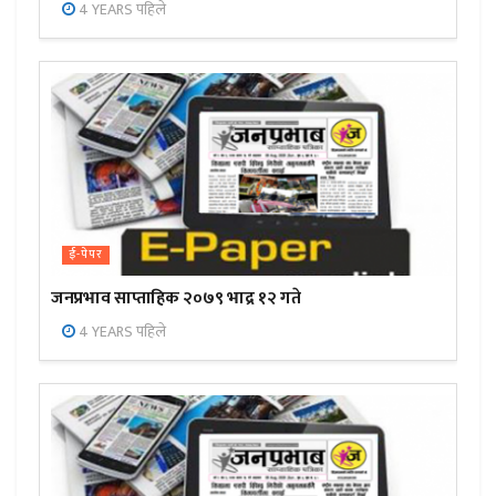
4 YEARS पहिले
ई-पेपर
जनप्रभाव साप्ताहिक २०७९ भाद्र १२ गते
4 YEARS पहिले