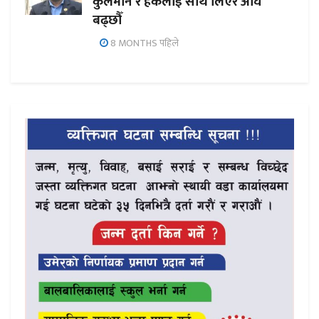
कुलमान र हर्कलाई साथ लिएर अघि
बढ्छौँ
8 MONTHS पहिले