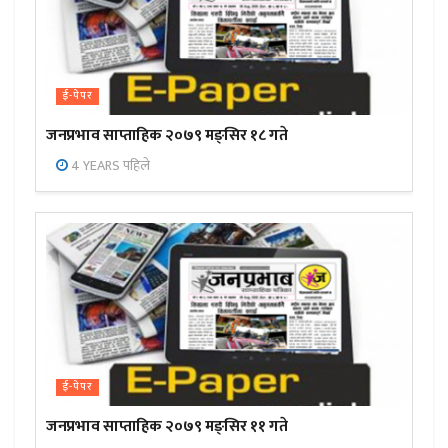
ई-पेपर
जनप्रभाव साप्ताहिक २०७९ मङ्सिर १८ गते
4 YEARS पहिले
ई-पेपर
जनप्रभाव साप्ताहिक २०७९ मङ्सिर ११ गते