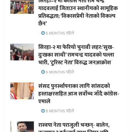
सिरहा–२ मा कांग्रेस नेता राम चन्द्र
यादवलाई जिताउन स्थानीयको सामूहिक
प्रतिबद्धता; ‘विकासप्रेमी नेताको विकल्प
छैन’
6 MONTHS पहिले
सिरहा-२ मा फेरियो चुनावी लहर:’सुख-
दुःखका साथी’ रामचन्द्र यादवको पल्ला
भारी, ‘टुरिस्ट नेता’ विरुद्ध जनआक्रोश
6 MONTHS पहिले
संसद पुनर्स्थापनाका लागि सांसदको
हस्ताक्षरसहित आज सर्वोच्च जाँदै कांग्रेस-
एमाले
8 MONTHS पहिले
रास्वपा नेता पराजुली भन्छन्- बालेन,