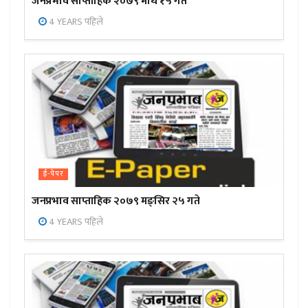
जनप्रभाव साप्ताहिक २०७९ माघ १५ गते
4 YEARS पहिले
ई-पेपर
जनप्रभाव साप्ताहिक २०७९ मङ्सिर २५ गते
4 YEARS पहिले