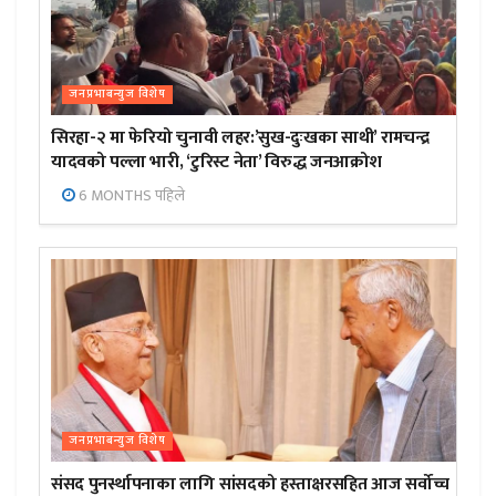
जनप्रभाबन्युज विशेष
सिरहा-२ मा फेरियो चुनावी लहर:’सुख-दुःखका साथी’ रामचन्द्र
यादवको पल्ला भारी, ‘टुरिस्ट नेता’ विरुद्ध जनआक्रोश
6 MONTHS पहिले
जनप्रभाबन्युज विशेष
संसद पुनर्स्थापनाका लागि सांसदको हस्ताक्षरसहित आज सर्वोच्च