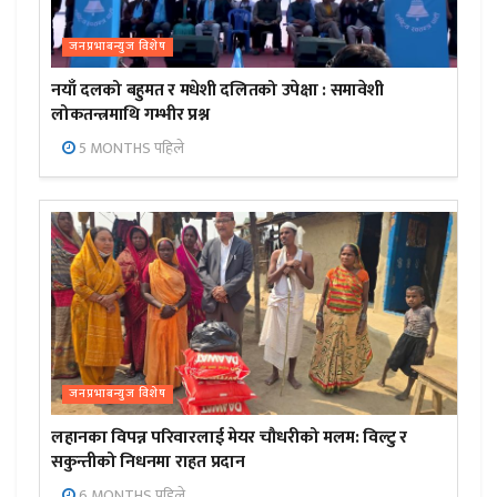
जनप्रभाबन्युज विशेष
नयाँ दलको बहुमत र मधेशी दलितको उपेक्षा : समावेशी
लोकतन्त्रमाथि गम्भीर प्रश्न
5 MONTHS पहिले
जनप्रभाबन्युज विशेष
लहानका विपन्न परिवारलाई मेयर चौधरीको मलम: विल्टु र
सकुन्तीको निधनमा राहत प्रदान
6 MONTHS पहिले