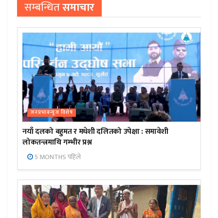
सम्बन्धित
समाचार
जनप्रभाबन्युज विशेष
नयाँ दलको बहुमत र मधेशी दलितको उपेक्षा : समावेशी
लोकतन्त्रमाथि गम्भीर प्रश्न
5 MONTHS पहिले