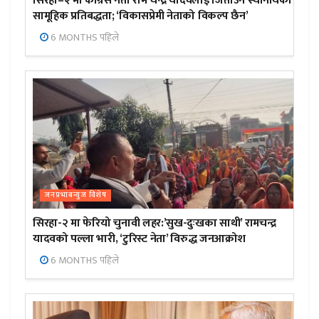
सिरहा–२ मा कांग्रेस नेता राम चन्द्र यादवलाई जिताउन स्थानीयको
सामूहिक प्रतिबद्धता; ‘विकासप्रेमी नेताको विकल्प छैन’
6 MONTHS पहिले
जनप्रभाबन्युज विशेष
सिरहा-२ मा फेरियो चुनावी लहर:’सुख-दुःखका साथी’ रामचन्द्र
यादवको पल्ला भारी, ‘टुरिस्ट नेता’ विरुद्ध जनआक्रोश
6 MONTHS पहिले