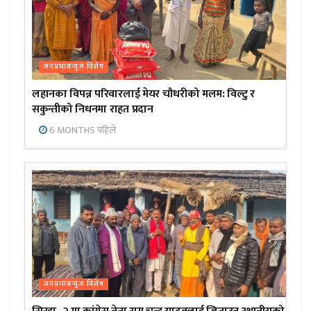
जनप्रभाबन्युज विशेष
लहानका विपन्न परिवारलाई मेयर चौधरीको मलम: विल्टु र
सकुन्तीको निधनमा राहत प्रदान
6 MONTHS पहिले
जनप्रभाबन्युज विशेष