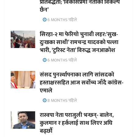
प्रतिबद्धता; ‘विकासप्रेमी नेताको विकल्प
छैन’
6 MONTHS पहिले
सिरहा-२ मा फेरियो चुनावी लहर:’सुख-
दुःखका साथी’ रामचन्द्र यादवको पल्ला
भारी, ‘टुरिस्ट नेता’ विरुद्ध जनआक्रोश
6 MONTHS पहिले
संसद पुनर्स्थापनाका लागि सांसदको
हस्ताक्षरसहित आज सर्वोच्च जाँदै कांग्रेस-
एमाले
8 MONTHS पहिले
रास्वपा नेता पराजुली भन्छन्- बालेन,
कुलमान र हर्कलाई साथ लिएर अघि
बढ्छौँ