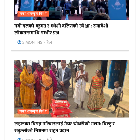
जनप्रभाबन्युज विशेष
नयाँ दलको बहुमत र मधेशी दलितको उपेक्षा : समावेशी
लोकतन्त्रमाथि गम्भीर प्रश्न
5 MONTHS पहिले
जनप्रभाबन्युज विशेष
लहानका विपन्न परिवारलाई मेयर चौधरीको मलम: विल्टु र
सकुन्तीको निधनमा राहत प्रदान