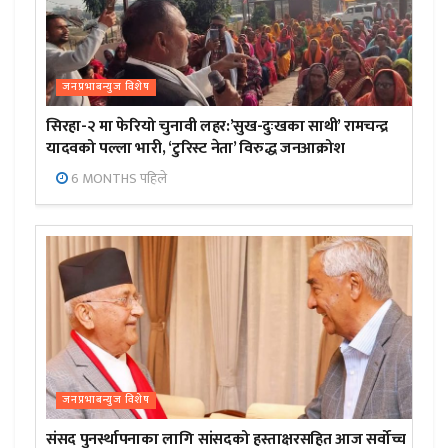
जनप्रभाबन्युज विशेष
सिरहा-२ मा फेरियो चुनावी लहर:’सुख-दुःखका साथी’ रामचन्द्र
यादवको पल्ला भारी, ‘टुरिस्ट नेता’ विरुद्ध जनआक्रोश
6 MONTHS पहिले
जनप्रभाबन्युज विशेष
संसद पुनर्स्थापनाका लागि सांसदको हस्ताक्षरसहित आज सर्वोच्च