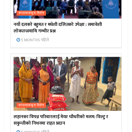
जनप्रभाबन्युज विशेष
नयाँ दलको बहुमत र मधेशी दलितको उपेक्षा : समावेशी
लोकतन्त्रमाथि गम्भीर प्रश्न
5 MONTHS पहिले
जनप्रभाबन्युज विशेष
लहानका विपन्न परिवारलाई मेयर चौधरीको मलम: विल्टु र
सकुन्तीको निधनमा राहत प्रदान