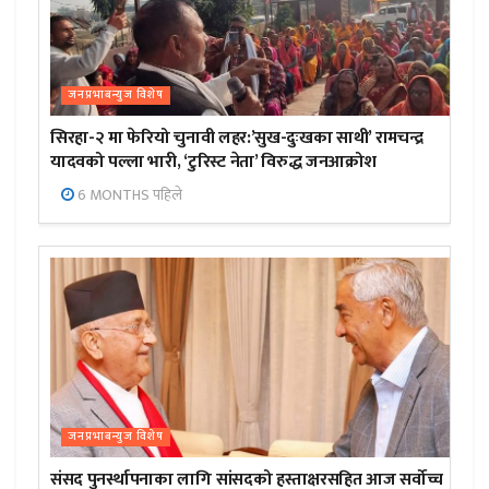
जनप्रभाबन्युज विशेष
सिरहा-२ मा फेरियो चुनावी लहर:’सुख-दुःखका साथी’ रामचन्द्र
यादवको पल्ला भारी, ‘टुरिस्ट नेता’ विरुद्ध जनआक्रोश
6 MONTHS पहिले
जनप्रभाबन्युज विशेष
संसद पुनर्स्थापनाका लागि सांसदको हस्ताक्षरसहित आज सर्वोच्च