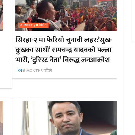
जनप्रभाबन्युज विशेष
सिरहा-२ मा फेरियो चुनावी लहर:’सुख-
दुःखका साथी’ रामचन्द्र यादवको पल्ला
भारी, ‘टुरिस्ट नेता’ विरुद्ध जनआक्रोश
6 MONTHS पहिले