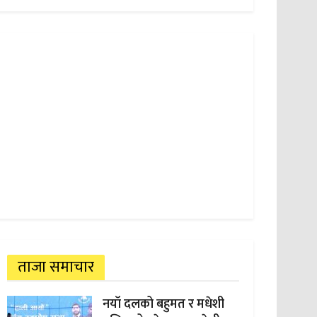
ताजा समाचार
नयाँ दलको बहुमत र मधेशी