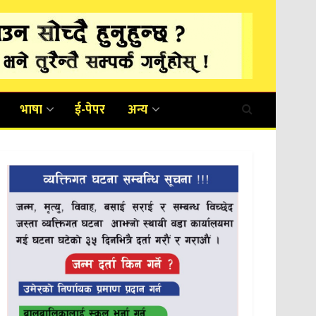
भाषा
ई-पेपर
अन्य