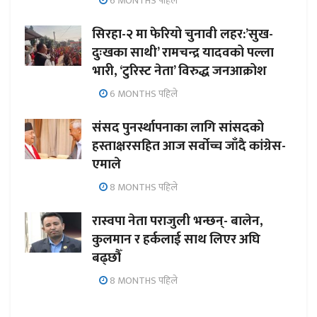
6 MONTHS पहिले
सिरहा-२ मा फेरियो चुनावी लहर:’सुख-
दुःखका साथी’ रामचन्द्र यादवको पल्ला
भारी, ‘टुरिस्ट नेता’ विरुद्ध जनआक्रोश
6 MONTHS पहिले
संसद पुनर्स्थापनाका लागि सांसदको
हस्ताक्षरसहित आज सर्वोच्च जाँदै कांग्रेस-
एमाले
8 MONTHS पहिले
रास्वपा नेता पराजुली भन्छन्- बालेन,
कुलमान र हर्कलाई साथ लिएर अघि
बढ्छौँ
8 MONTHS पहिले