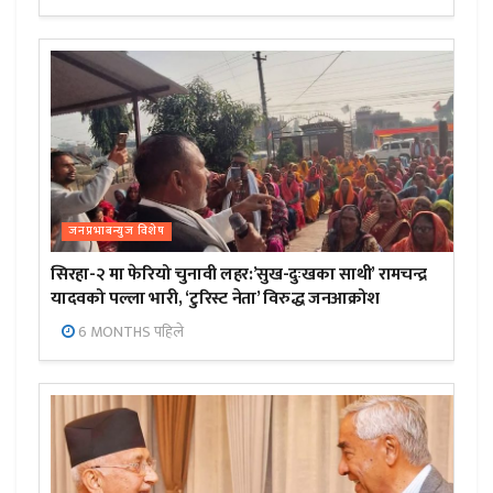
जनप्रभाबन्युज विशेष
सिरहा-२ मा फेरियो चुनावी लहर:’सुख-दुःखका साथी’ रामचन्द्र
यादवको पल्ला भारी, ‘टुरिस्ट नेता’ विरुद्ध जनआक्रोश
6 MONTHS पहिले