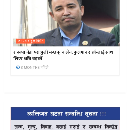
जनप्रभाबन्युज विशेष
रास्वपा नेता पराजुली भन्छन्- बालेन, कुलमान र हर्कलाई साथ
लिएर अघि बढ्छौँ
8 MONTHS पहिले