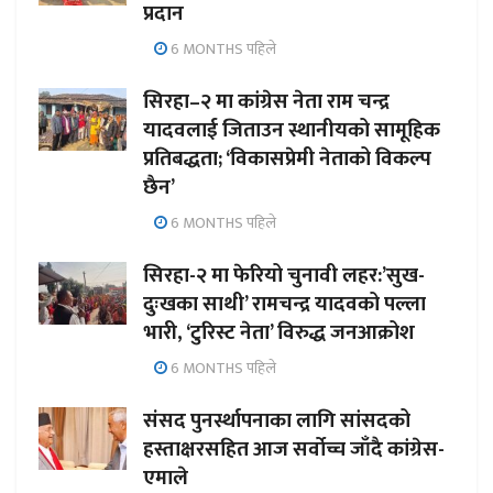
प्रदान
6 MONTHS पहिले
सिरहा–२ मा कांग्रेस नेता राम चन्द्र
यादवलाई जिताउन स्थानीयको सामूहिक
प्रतिबद्धता; ‘विकासप्रेमी नेताको विकल्प
छैन’
6 MONTHS पहिले
सिरहा-२ मा फेरियो चुनावी लहर:’सुख-
दुःखका साथी’ रामचन्द्र यादवको पल्ला
भारी, ‘टुरिस्ट नेता’ विरुद्ध जनआक्रोश
6 MONTHS पहिले
संसद पुनर्स्थापनाका लागि सांसदको
हस्ताक्षरसहित आज सर्वोच्च जाँदै कांग्रेस-
एमाले