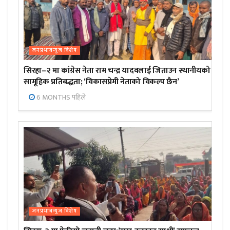
जनप्रभाबन्युज विशेष
सिरहा–२ मा कांग्रेस नेता राम चन्द्र यादवलाई जिताउन स्थानीयको
सामूहिक प्रतिबद्धता; ‘विकासप्रेमी नेताको विकल्प छैन’
6 MONTHS पहिले
जनप्रभाबन्युज विशेष