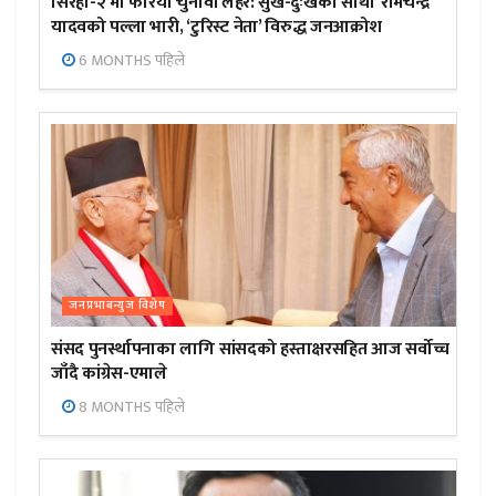
सिरहा-२ मा फेरियो चुनावी लहर:’सुख-दुःखका साथी’ रामचन्द्र
यादवको पल्ला भारी, ‘टुरिस्ट नेता’ विरुद्ध जनआक्रोश
6 MONTHS पहिले
जनप्रभाबन्युज विशेष
संसद पुनर्स्थापनाका लागि सांसदको हस्ताक्षरसहित आज सर्वोच्च
जाँदै कांग्रेस-एमाले
8 MONTHS पहिले