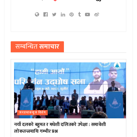
सम्बन्धित
समाचार
जनप्रभाबन्युज विशेष
नयाँ दलको बहुमत र मधेशी दलितको उपेक्षा : समावेशी
लोकतन्त्रमाथि गम्भीर प्रश्न