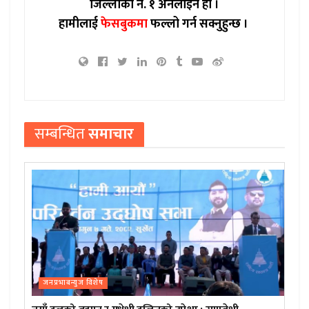
जिल्लाको नं. १ अनलाइन हो ।
हामीलाई
फेसबुकमा
फल्लो गर्न सक्नुहुन्छ ।
सम्बन्धित
समाचार
जनप्रभाबन्युज विशेष