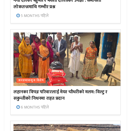
नयाँ दलको बहुमत र मधेशी दलितको उपेक्षा : समावेशी
लोकतन्त्रमाथि गम्भीर प्रश्न
5 MONTHS पहिले
जनप्रभाबन्युज विशेष
लहानका विपन्न परिवारलाई मेयर चौधरीको मलम: विल्टु र
सकुन्तीको निधनमा राहत प्रदान
6 MONTHS पहिले