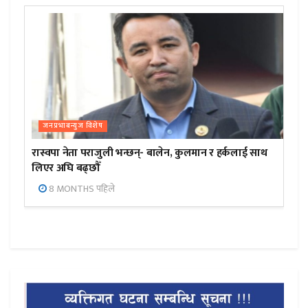
जनप्रभाबन्युज विशेष
रास्वपा नेता पराजुली भन्छन्- बालेन, कुलमान र हर्कलाई साथ
लिएर अघि बढ्छौँ
8 MONTHS पहिले