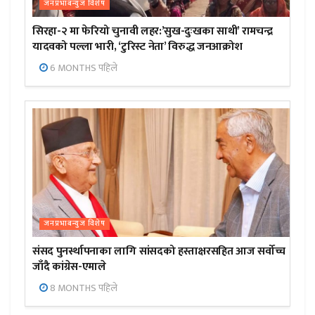
जनप्रभाबन्युज विशेष
सिरहा-२ मा फेरियो चुनावी लहर:’सुख-दुःखका साथी’ रामचन्द्र
यादवको पल्ला भारी, ‘टुरिस्ट नेता’ विरुद्ध जनआक्रोश
6 MONTHS पहिले
जनप्रभाबन्युज विशेष
संसद पुनर्स्थापनाका लागि सांसदको हस्ताक्षरसहित आज सर्वोच्च
जाँदै कांग्रेस-एमाले
8 MONTHS पहिले