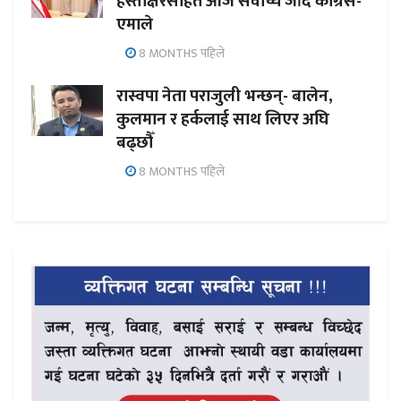
हस्ताक्षरसहित आज सर्वोच्च जाँदै कांग्रेस-
एमाले
8 MONTHS पहिले
रास्वपा नेता पराजुली भन्छन्- बालेन,
कुलमान र हर्कलाई साथ लिएर अघि
बढ्छौँ
8 MONTHS पहिले