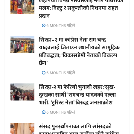
लहानका विपन्न परिवारलाई मेयर चौधरीको
मलम: विल्टु र सकुन्तीको निधनमा राहत
प्रदान
6 MONTHS पहिले
सिरहा–२ मा कांग्रेस नेता राम चन्द्र
यादवलाई जिताउन स्थानीयको सामूहिक
प्रतिबद्धता; ‘विकासप्रेमी नेताको विकल्प
छैन’
6 MONTHS पहिले
सिरहा-२ मा फेरियो चुनावी लहर:’सुख-
दुःखका साथी’ रामचन्द्र यादवको पल्ला
भारी, ‘टुरिस्ट नेता’ विरुद्ध जनआक्रोश
6 MONTHS पहिले
संसद पुनर्स्थापनाका लागि सांसदको