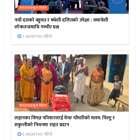
जनप्रभाबन्युज विशेष
नयाँ दलको बहुमत र मधेशी दलितको उपेक्षा : समावेशी
लोकतन्त्रमाथि गम्भीर प्रश्न
5 MONTHS पहिले
जनप्रभाबन्युज विशेष
लहानका विपन्न परिवारलाई मेयर चौधरीको मलम: विल्टु र
सकुन्तीको निधनमा राहत प्रदान
6 MONTHS पहिले