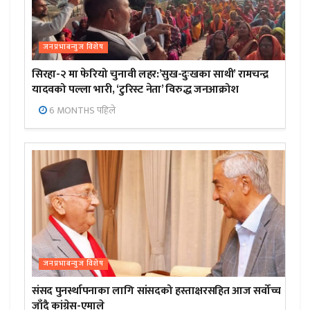
जनप्रभाबन्युज विशेष
सिरहा-२ मा फेरियो चुनावी लहर:’सुख-दुःखका साथी’ रामचन्द्र
यादवको पल्ला भारी, ‘टुरिस्ट नेता’ विरुद्ध जनआक्रोश
6 MONTHS पहिले
जनप्रभाबन्युज विशेष
संसद पुनर्स्थापनाका लागि सांसदको हस्ताक्षरसहित आज सर्वोच्च
जाँदै कांग्रेस-एमाले