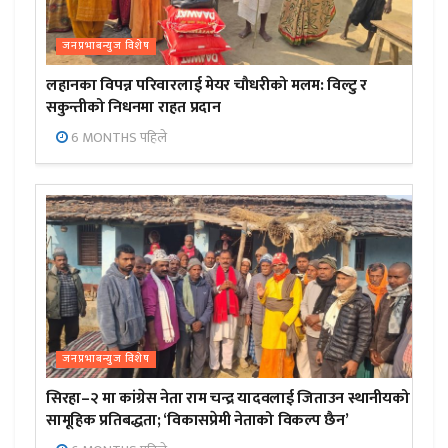
जनप्रभाबन्युज विशेष
लहानका विपन्न परिवारलाई मेयर चौधरीको मलम: विल्टु र
सकुन्तीको निधनमा राहत प्रदान
6 MONTHS पहिले
जनप्रभाबन्युज विशेष
सिरहा–२ मा कांग्रेस नेता राम चन्द्र यादवलाई जिताउन स्थानीयको
सामूहिक प्रतिबद्धता; ‘विकासप्रेमी नेताको विकल्प छैन’