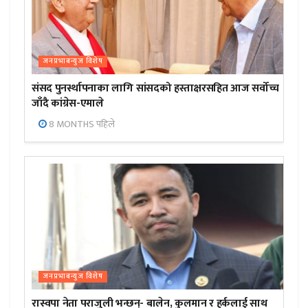
जनप्रभाबन्युज विशेष
संसद पुनर्स्थापनाका लागि सांसदको हस्ताक्षरसहित आज सर्वोच्च
जाँदै कांग्रेस-एमाले
8 MONTHS पहिले
जनप्रभाबन्युज विशेष
रास्वपा नेता पराजुली भन्छन्- बालेन, कुलमान र हर्कलाई साथ