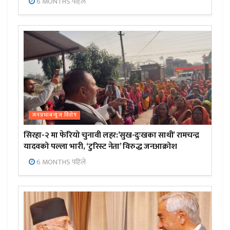
6 MONTHS पहिले
जनप्रभाबन्युज विशेष
सिरहा-२ मा फेरियो चुनावी लहर:’सुख-दुःखका साथी’ रामचन्द्र
यादवको पल्ला भारी, ‘टुरिस्ट नेता’ विरुद्ध जनआक्रोश
6 MONTHS पहिले