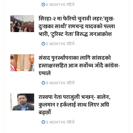
6 MONTHS पहिले
सिरहा-२ मा फेरियो चुनावी लहर:’सुख-
दुःखका साथी’ रामचन्द्र यादवको पल्ला
भारी, ‘टुरिस्ट नेता’ विरुद्ध जनआक्रोश
6 MONTHS पहिले
संसद पुनर्स्थापनाका लागि सांसदको
हस्ताक्षरसहित आज सर्वोच्च जाँदै कांग्रेस-
एमाले
8 MONTHS पहिले
रास्वपा नेता पराजुली भन्छन्- बालेन,
कुलमान र हर्कलाई साथ लिएर अघि
बढ्छौँ
8 MONTHS पहिले