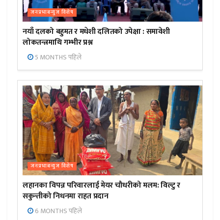
जनप्रभाबन्युज विशेष
नयाँ दलको बहुमत र मधेशी दलितको उपेक्षा : समावेशी
लोकतन्त्रमाथि गम्भीर प्रश्न
5 MONTHS पहिले
जनप्रभाबन्युज विशेष
लहानका विपन्न परिवारलाई मेयर चौधरीको मलम: विल्टु र
सकुन्तीको निधनमा राहत प्रदान
6 MONTHS पहिले