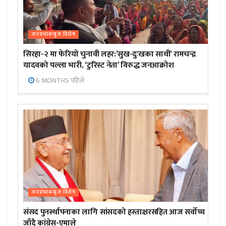
जनप्रभाबन्युज विशेष
सिरहा-२ मा फेरियो चुनावी लहर:’सुख-दुःखका साथी’ रामचन्द्र
यादवको पल्ला भारी, ‘टुरिस्ट नेता’ विरुद्ध जनआक्रोश
6 MONTHS पहिले
जनप्रभाबन्युज विशेष
संसद पुनर्स्थापनाका लागि सांसदको हस्ताक्षरसहित आज सर्वोच्च
जाँदै कांग्रेस-एमाले