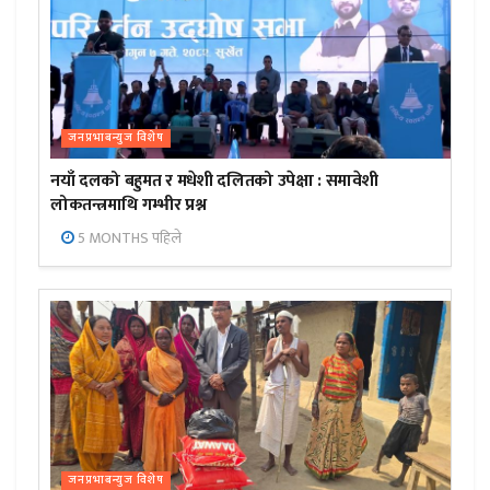
जनप्रभाबन्युज विशेष
नयाँ दलको बहुमत र मधेशी दलितको उपेक्षा : समावेशी
लोकतन्त्रमाथि गम्भीर प्रश्न
5 MONTHS पहिले
जनप्रभाबन्युज विशेष