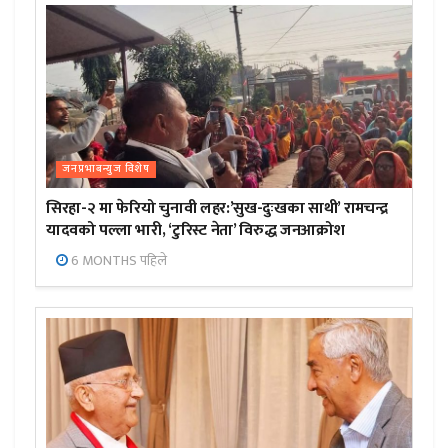
जनप्रभाबन्युज विशेष
सिरहा-२ मा फेरियो चुनावी लहर:’सुख-दुःखका साथी’ रामचन्द्र
यादवको पल्ला भारी, ‘टुरिस्ट नेता’ विरुद्ध जनआक्रोश
6 MONTHS पहिले