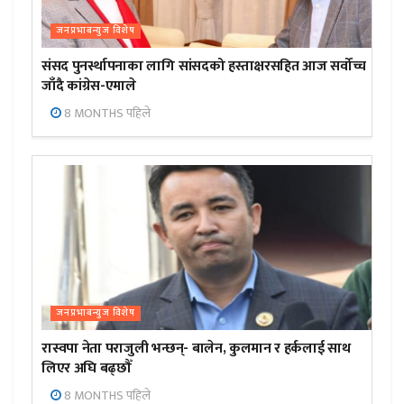
जनप्रभाबन्युज विशेष
संसद पुनर्स्थापनाका लागि सांसदको हस्ताक्षरसहित आज सर्वोच्च
जाँदै कांग्रेस-एमाले
8 MONTHS पहिले
जनप्रभाबन्युज विशेष
रास्वपा नेता पराजुली भन्छन्- बालेन, कुलमान र हर्कलाई साथ
लिएर अघि बढ्छौँ
8 MONTHS पहिले