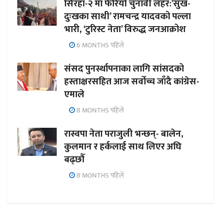
सिरहा-२ मा फेरियो चुनावी लहर:’सुख-
दुःखका साथी’ रामचन्द्र यादवको पल्ला
भारी, ‘टुरिस्ट नेता’ विरुद्ध जनआक्रोश
6 MONTHS पहिले
संसद पुनर्स्थापनाका लागि सांसदको
हस्ताक्षरसहित आज सर्वोच्च जाँदै कांग्रेस-
एमाले
8 MONTHS पहिले
रास्वपा नेता पराजुली भन्छन्- बालेन,
कुलमान र हर्कलाई साथ लिएर अघि
बढ्छौँ
8 MONTHS पहिले