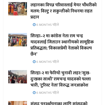
लहानका विपन्न परिवारलाई मेयर चौधरीको
मलम: विल्टु र सकुन्तीको निधनमा राहत
प्रदान
6 MONTHS पहिले
सिरहा–२ मा कांग्रेस नेता राम चन्द्र
यादवलाई जिताउन स्थानीयको सामूहिक
प्रतिबद्धता; ‘विकासप्रेमी नेताको विकल्प
छैन’
6 MONTHS पहिले
सिरहा-२ मा फेरियो चुनावी लहर:’सुख-
दुःखका साथी’ रामचन्द्र यादवको पल्ला
भारी, ‘टुरिस्ट नेता’ विरुद्ध जनआक्रोश
6 MONTHS पहिले
संसद पुनर्स्थापनाका लागि सांसदको