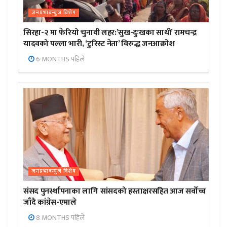
जनप्रभाबन्युज विशेष
सिरहा-२ मा फेरियो चुनावी लहर:’सुख-दुःखका साथी’ रामचन्द्र
यादवको पल्ला भारी, ‘टुरिस्ट नेता’ विरुद्ध जनआक्रोश
6 MONTHS पहिले
जनप्रभाबन्युज विशेष
संसद पुनर्स्थापनाका लागि सांसदको हस्ताक्षरसहित आज सर्वोच्च
जाँदै कांग्रेस-एमाले
8 MONTHS पहिले