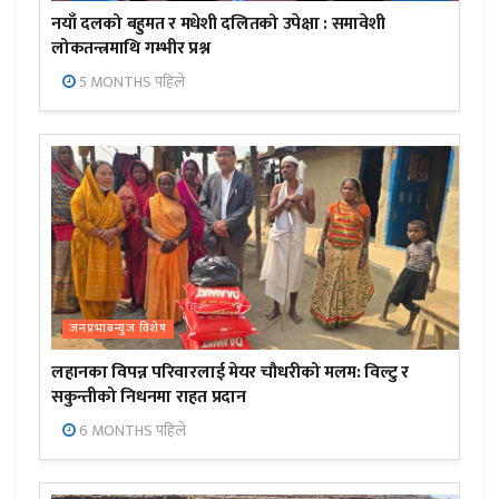
नयाँ दलको बहुमत र मधेशी दलितको उपेक्षा : समावेशी
लोकतन्त्रमाथि गम्भीर प्रश्न
5 MONTHS पहिले
जनप्रभाबन्युज विशेष
लहानका विपन्न परिवारलाई मेयर चौधरीको मलम: विल्टु र
सकुन्तीको निधनमा राहत प्रदान
6 MONTHS पहिले