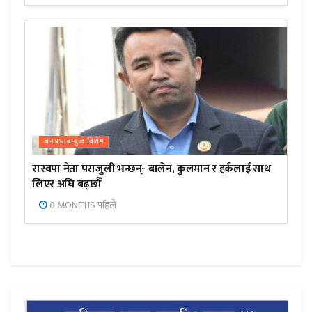
जनप्रभाबन्युज विशेष
रास्वपा नेता पराजुली भन्छन्- बालेन, कुलमान र हर्कलाई साथ
लिएर अघि बढ्छौँ
8 MONTHS पहिले