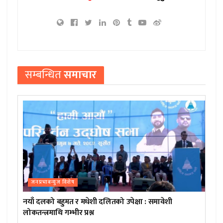
सम्बन्धित
समाचार
जनप्रभाबन्युज विशेष
नयाँ दलको बहुमत र मधेशी दलितको उपेक्षा : समावेशी
लोकतन्त्रमाथि गम्भीर प्रश्न