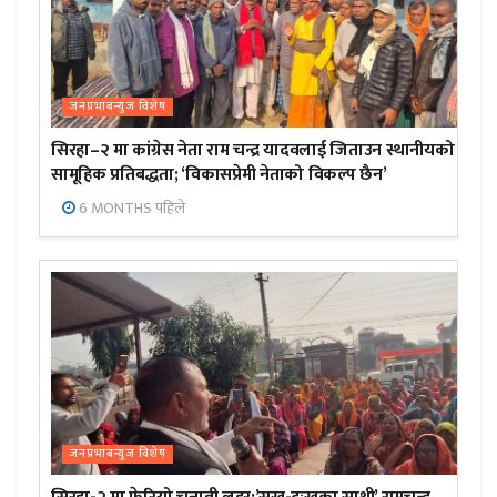
जनप्रभाबन्युज विशेष
सिरहा–२ मा कांग्रेस नेता राम चन्द्र यादवलाई जिताउन स्थानीयको
सामूहिक प्रतिबद्धता; ‘विकासप्रेमी नेताको विकल्प छैन’
6 MONTHS पहिले
जनप्रभाबन्युज विशेष