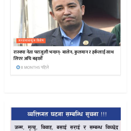
जनप्रभाबन्युज विशेष
रास्वपा नेता पराजुली भन्छन्- बालेन, कुलमान र हर्कलाई साथ
लिएर अघि बढ्छौँ
8 MONTHS पहिले