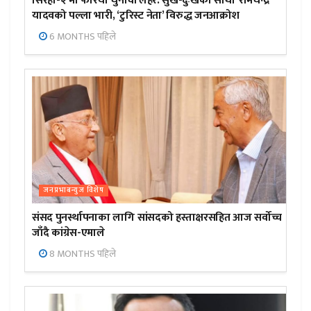
सिरहा-२ मा फेरियो चुनावी लहर:’सुख-दुःखका साथी’ रामचन्द्र
यादवको पल्ला भारी, ‘टुरिस्ट नेता’ विरुद्ध जनआक्रोश
6 MONTHS पहिले
जनप्रभाबन्युज विशेष
संसद पुनर्स्थापनाका लागि सांसदको हस्ताक्षरसहित आज सर्वोच्च
जाँदै कांग्रेस-एमाले
8 MONTHS पहिले