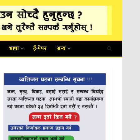
भाषा
ई-पेपर
अन्य