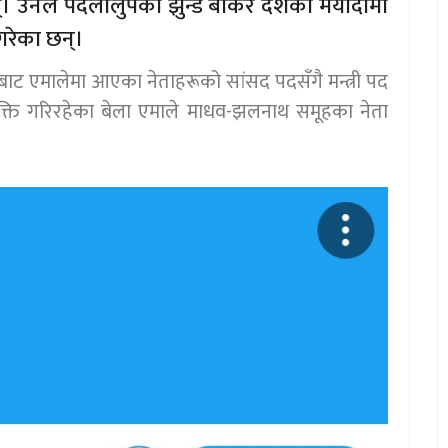
न्। उनले पदलोलुपको झुन्ड बोकेर देशको मर्यादामा
गरेका छन्।
्द्रबाट एमालेमा आएका नेताहरूको सांसद पदसँगै मन्त्री पद
नियुक्ति गरिरहेका बेला एमाले माधव-झलनाथ समूहका नेता