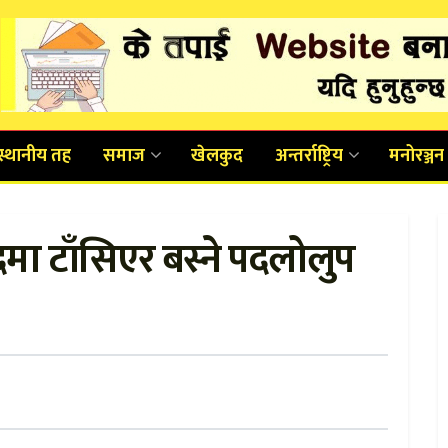
स्थानीय तह
समाज
खेलकुद
अन्तर्राष्ट्रिय
मनोरञ्जन
दमा टाँसिएर बस्ने पदलोलुप