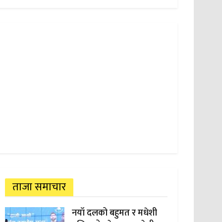
ताजा समाचार
नयाँ दलको बहुमत र मधेशी