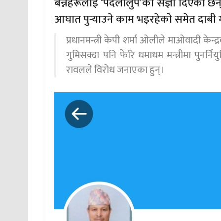
बन्नेहरूलाई ‘पदलोलुप’को संज्ञा दिँएका छ
आघात पुर्‍याउने काम भइरहेको समेत दाबी 
प्रधानमन्त्री केपी शर्मा ओलीले माओवादी केन
गुमिसक्दा पनि फेरि धमाधम मन्त्रीमा पुनर्
रावलले विरोध जनाएका हुन्।