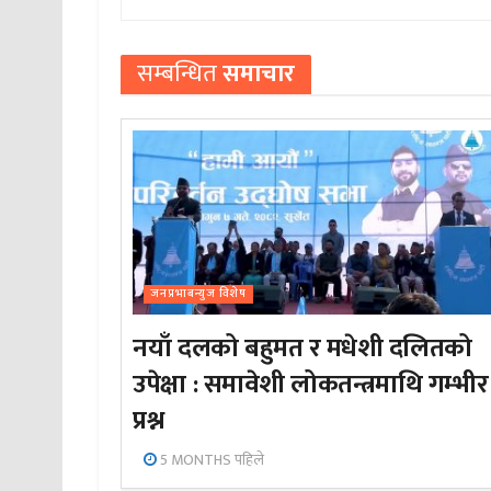
सम्बन्धित
समाचार
जनप्रभाबन्युज विशेष
नयाँ दलको बहुमत र मधेशी दलितको
उपेक्षा : समावेशी लोकतन्त्रमाथि गम्भीर
प्रश्न
5 MONTHS पहिले