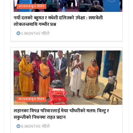
जनप्रभाबन्युज विशेष
नयाँ दलको बहुमत र मधेशी दलितको उपेक्षा : समावेशी
लोकतन्त्रमाथि गम्भीर प्रश्न
5 MONTHS पहिले
जनप्रभाबन्युज विशेष
लहानका विपन्न परिवारलाई मेयर चौधरीको मलम: विल्टु र
सकुन्तीको निधनमा राहत प्रदान
6 MONTHS पहिले