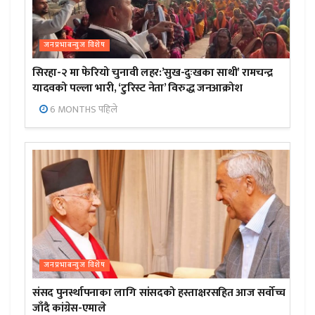
जनप्रभाबन्युज विशेष
सिरहा-२ मा फेरियो चुनावी लहर:’सुख-दुःखका साथी’ रामचन्द्र
यादवको पल्ला भारी, ‘टुरिस्ट नेता’ विरुद्ध जनआक्रोश
6 MONTHS पहिले
जनप्रभाबन्युज विशेष
संसद पुनर्स्थापनाका लागि सांसदको हस्ताक्षरसहित आज सर्वोच्च
जाँदै कांग्रेस-एमाले