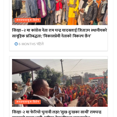
जनप्रभाबन्युज विशेष
सिरहा–२ मा कांग्रेस नेता राम चन्द्र यादवलाई जिताउन स्थानीयको
सामूहिक प्रतिबद्धता; ‘विकासप्रेमी नेताको विकल्प छैन’
6 MONTHS पहिले
जनप्रभाबन्युज विशेष
सिरहा-२ मा फेरियो चुनावी लहर:’सुख-दुःखका साथी’ रामचन्द्र