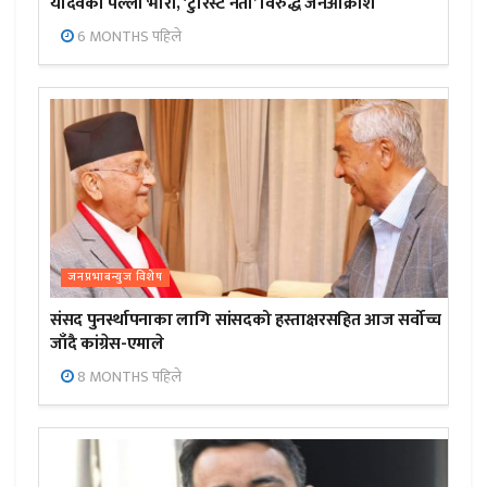
यादवको पल्ला भारी, ‘टुरिस्ट नेता’ विरुद्ध जनआक्रोश
6 MONTHS पहिले
जनप्रभाबन्युज विशेष
संसद पुनर्स्थापनाका लागि सांसदको हस्ताक्षरसहित आज सर्वोच्च
जाँदै कांग्रेस-एमाले
8 MONTHS पहिले