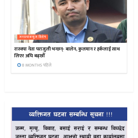
जनप्रभाबन्युज विशेष
रास्वपा नेता पराजुली भन्छन्- बालेन, कुलमान र हर्कलाई साथ
लिएर अघि बढ्छौँ
8 MONTHS पहिले