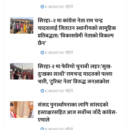
6 MONTHS पहिले
सिरहा–२ मा कांग्रेस नेता राम चन्द्र
यादवलाई जिताउन स्थानीयको सामूहिक
प्रतिबद्धता; ‘विकासप्रेमी नेताको विकल्प
छैन’
6 MONTHS पहिले
सिरहा-२ मा फेरियो चुनावी लहर:’सुख-
दुःखका साथी’ रामचन्द्र यादवको पल्ला
भारी, ‘टुरिस्ट नेता’ विरुद्ध जनआक्रोश
6 MONTHS पहिले
संसद पुनर्स्थापनाका लागि सांसदको
हस्ताक्षरसहित आज सर्वोच्च जाँदै कांग्रेस-
एमाले
8 MONTHS पहिले