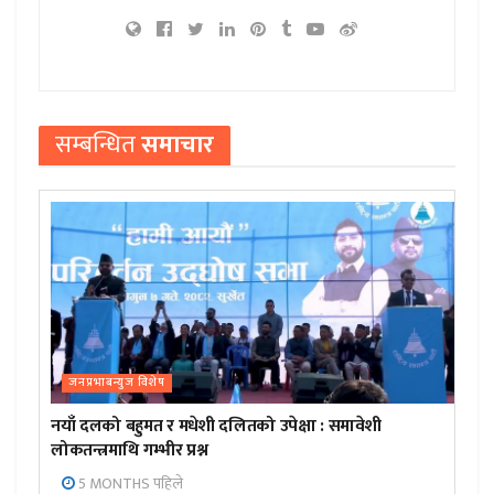
सम्बन्धित
समाचार
जनप्रभाबन्युज विशेष
नयाँ दलको बहुमत र मधेशी दलितको उपेक्षा : समावेशी
लोकतन्त्रमाथि गम्भीर प्रश्न
5 MONTHS पहिले