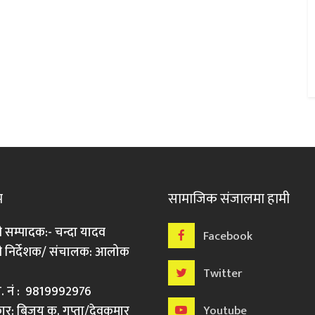
म
सामाजिक संजालमा हामी
ी सम्पादक:- चन्दा यादव
Facebook
री निर्देशक/ संचालक: आलोक
Twitter
मो. नं : 9819992976
र: बिजय कु. गुप्ता/देवकुमार
Youtube