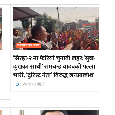
जनप्रभाबन्युज विशेष
सिरहा-२ मा फेरियो चुनावी लहर:’सुख-
दुःखका साथी’ रामचन्द्र यादवको पल्ला
भारी, ‘टुरिस्ट नेता’ विरुद्ध जनआक्रोश
6 MONTHS पहिले