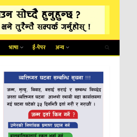
भाषा
ई-पेपर
अन्य