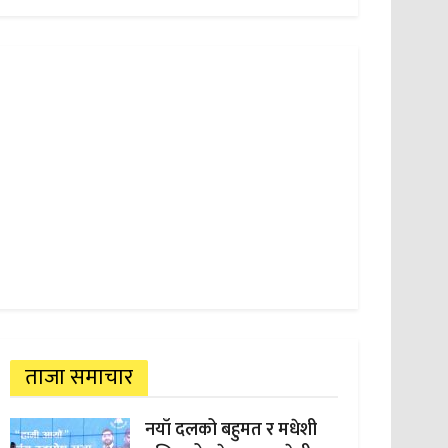
ताजा समाचार
नयाँ दलको बहुमत र मधेशी