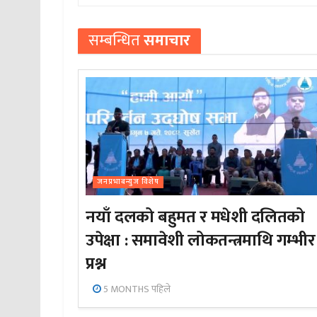
सम्बन्धित
समाचार
जनप्रभाबन्युज विशेष
नयाँ दलको बहुमत र मधेशी दलितको
उपेक्षा : समावेशी लोकतन्त्रमाथि गम्भीर
प्रश्न
5 MONTHS पहिले