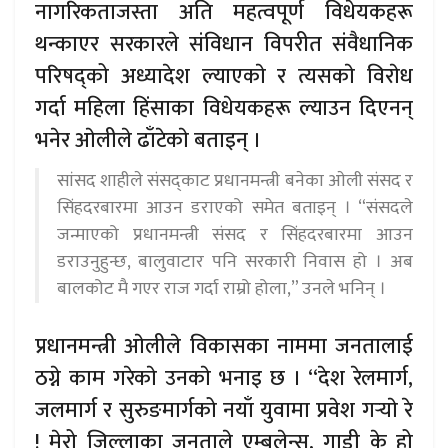
नागरिकताजस्ता अति महत्वपूर्ण विधेयकहरू
थन्काएर सरकारले संविधान विपरीत संवैधानिक
परिषद्को अध्यादेश ल्याएकाे र त्यसकाे विराेध
गर्दा महिला हिंसाका विधेयकहरू ल्याउन दिएनन्
भनेर अ‍ाेलीले ढाँटेकाे बताइन् ।
सांसद शाहीले संसद्काट प्रधानमन्त्री बनेका अ‍ाेली संसद र
सिंहदरबारमा आउन डराएको समेत बताइन् । “संसदले
जन्माएको प्रधानमन्त्री संसद र सिंहदरबारमा आउन
डराउनुहुन्छ, बालुवाटार पनि सरकारी निवास हो । अब
बालकोट मै गएर राज गर्दा राम्रो होला,” उनले भनिन् ।
प्रधानमन्त्री अ‍ाेलीले विकासका नाममा जनतालाई
ठग्ने काम गरेकाे उनकाे भनाइ छ । “देश रेलमार्ग,
जलमार्ग र सुरुङमार्गको नयाँ युवामा प्रवेश गर्‍याे रे
! मेरो जिल्लाका जनताले एम्बुलेन्स, गाडी के हो