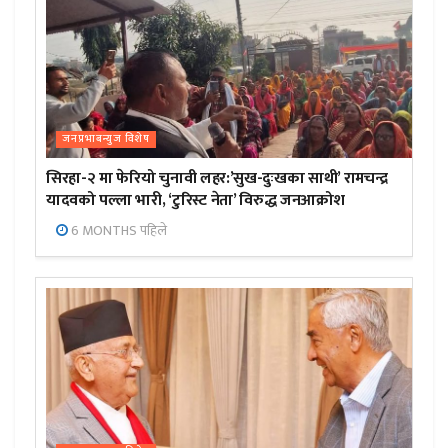
जनप्रभाबन्युज विशेष
सिरहा-२ मा फेरियो चुनावी लहर:’सुख-दुःखका साथी’ रामचन्द्र
यादवको पल्ला भारी, ‘टुरिस्ट नेता’ विरुद्ध जनआक्रोश
6 MONTHS पहिले