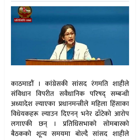
काठमाडाैं । कांग्रेसकी सांसद रंगमति शाहीले
संविधान विपरीत स‌वैधानिक परिषद् सम्बन्धी
अध्यादेश ल्याएका प्रधानमन्त्रीले महिला हिंसाका
विधेयकहरू ल्याउन दिएनन् भनेर ढाँटेको आरोप
लगाएकी छन् । प्रतिधिसभाकाे साेमबारकाे
बैठककाे शून्य समयमा बाेल्दै सांसद शाहीले