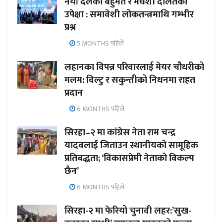
नयाँ दलको बहुमत र मधेशी दलितको
उपेक्षा : समावेशी लोकतन्त्रमाथि गम्भीर
प्रश्न
5 MONTHS पहिले
लहानका विपन्न परिवारलाई मेयर चौधरीको
मलम: विल्टु र सकुन्तीको निधनमा राहत
प्रदान
6 MONTHS पहिले
सिरहा–२ मा कांग्रेस नेता राम चन्द्र
यादवलाई जिताउन स्थानीयको सामूहिक
प्रतिबद्धता; ‘विकासप्रेमी नेताको विकल्प
छैन’
6 MONTHS पहिले
सिरहा-२ मा फेरियो चुनावी लहर:’सुख-