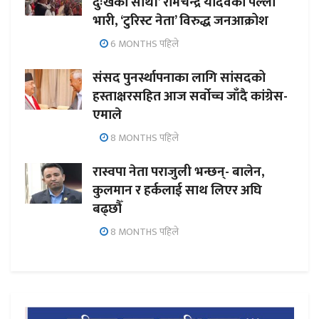
दुःखका साथी’ रामचन्द्र यादवको पल्ला
भारी, ‘टुरिस्ट नेता’ विरुद्ध जनआक्रोश
6 MONTHS पहिले
संसद पुनर्स्थापनाका लागि सांसदको
हस्ताक्षरसहित आज सर्वोच्च जाँदै कांग्रेस-
एमाले
8 MONTHS पहिले
रास्वपा नेता पराजुली भन्छन्- बालेन,
कुलमान र हर्कलाई साथ लिएर अघि
बढ्छौँ
8 MONTHS पहिले