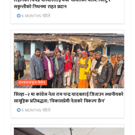
लहानका विपन्न परिवारलाई मेयर चौधरीको मलम: विल्टु र
सकुन्तीको निधनमा राहत प्रदान
6 MONTHS पहिले
जनप्रभाबन्युज विशेष
सिरहा–२ मा कांग्रेस नेता राम चन्द्र यादवलाई जिताउन स्थानीयको
सामूहिक प्रतिबद्धता; ‘विकासप्रेमी नेताको विकल्प छैन’
6 MONTHS पहिले