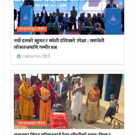
जनप्रभाबन्युज विशेष
नयाँ दलको बहुमत र मधेशी दलितको उपेक्षा : समावेशी
लोकतन्त्रमाथि गम्भीर प्रश्न
5 MONTHS पहिले
जनप्रभाबन्युज विशेष