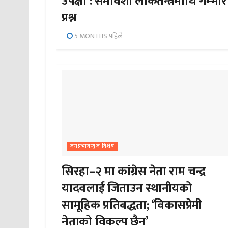
उपेक्षा : समावेशी लोकतन्त्रमाथि गम्भीर
प्रश्न
5 MONTHS पहिले
जनप्रभाबन्युज विशेष
सिरहा–२ मा कांग्रेस नेता राम चन्द्र
यादवलाई जिताउन स्थानीयको
सामूहिक प्रतिबद्धता; ‘विकासप्रेमी
नेताको विकल्प छैन’