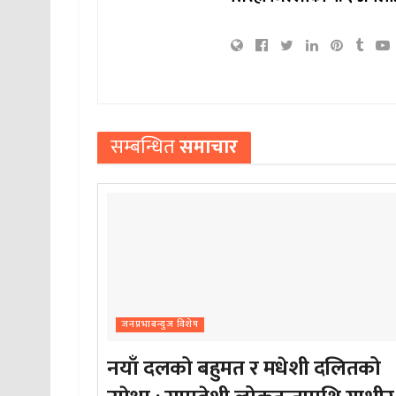
सम्बन्धित
समाचार
जनप्रभाबन्युज विशेष
नयाँ दलको बहुमत र मधेशी दलितको