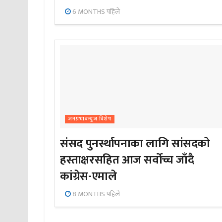
6 MONTHS पहिले
जनप्रभाबन्युज विशेष
संसद पुनर्स्थापनाका लागि सांसदको
हस्ताक्षरसहित आज सर्वोच्च जाँदै
कांग्रेस-एमाले
8 MONTHS पहिले