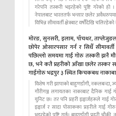
गरेपनि तस्करी भइरहेको पुष्टि गरेको ह
नेपालबाट भारततर्फ भन्सार छलेर अवैधरुपमा
विभिन्न सीमावर्ती क्षेत्रबाट वर्षौँदेखि चलिरहे
मोरङ, सुनसरी, इलाम, पाँचथर, ताप्लेजुङल
छोपेर ओसारपसार गर्न र सिधैँ सीमावर्त
पछिल्लो समयमा गाई गोरु तस्करी झनै मौ
छ, भने कतै प्रहरीको आँखा छलेर तस्कर स
गाईगोरु भद्रपुर ३ स्थित किचकबध नाकाबाट
विशेष गरी झापाको बाहुणडाँगी, नकलबन्दा, ज्या
गौरीगञ्ज लगायतका नाकाबाट दैनिक गाई गो
युनिट छ। तर पनि प्रहरी इञ्चार्जहरूले गाई ग
इञ्चार्ज र सादा पोसाकका प्रहरीले गाई गोरु
भइरहेको पुष्टि गर्छ। बाहुण्डाँगी प्रहरी चौकी