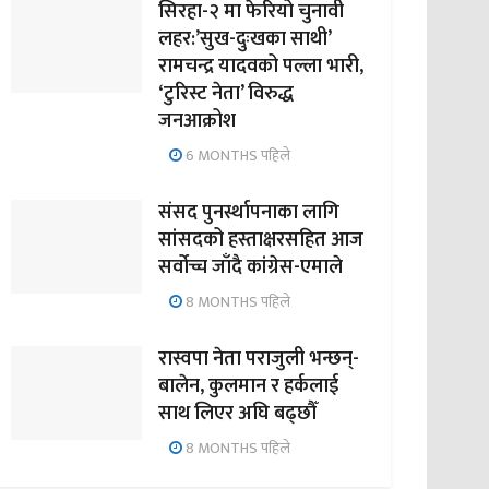
सिरहा-२ मा फेरियो चुनावी
लहर:’सुख-दुःखका साथी’
रामचन्द्र यादवको पल्ला भारी,
‘टुरिस्ट नेता’ विरुद्ध
जनआक्रोश
6 MONTHS पहिले
संसद पुनर्स्थापनाका लागि
सांसदको हस्ताक्षरसहित आज
सर्वोच्च जाँदै कांग्रेस-एमाले
8 MONTHS पहिले
रास्वपा नेता पराजुली भन्छन्-
बालेन, कुलमान र हर्कलाई
साथ लिएर अघि बढ्छौँ
8 MONTHS पहिले