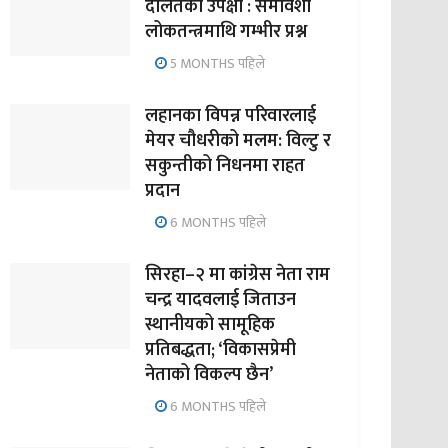
दलितको उपेक्षा : समावेशी
लोकतन्त्रमाथि गम्भीर प्रश्न
5 MONTHS पहिले
लहानका विपन्न परिवारलाई
मेयर चौधरीको मलम: विल्टु र
सकुन्तीको निधनमा राहत
प्रदान
6 MONTHS पहिले
सिरहा–२ मा कांग्रेस नेता राम
चन्द्र यादवलाई जिताउन
स्थानीयको सामूहिक
प्रतिबद्धता; ‘विकासप्रेमी
नेताको विकल्प छैन’
6 MONTHS पहिले