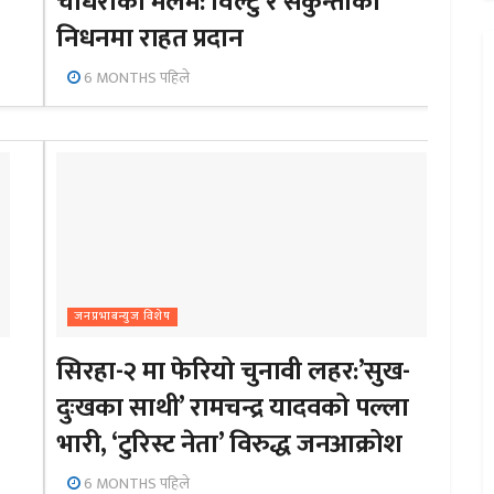
चौधरीको मलम: विल्टु र सकुन्तीको
निधनमा राहत प्रदान
6 MONTHS पहिले
जनप्रभाबन्युज विशेष
सिरहा-२ मा फेरियो चुनावी लहर:’सुख-
दुःखका साथी’ रामचन्द्र यादवको पल्ला
भारी, ‘टुरिस्ट नेता’ विरुद्ध जनआक्रोश
6 MONTHS पहिले