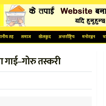
थानीय तह
समाज
खेलकुद
अन्तर्राष्ट्रिय
मनोरञ्जन
भ
मा गाई–गोरु तस्करी