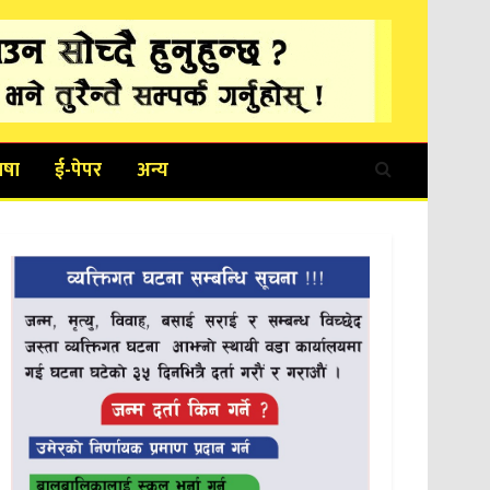
ाषा
ई-पेपर
अन्य