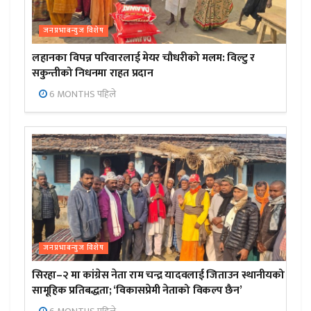
जनप्रभाबन्युज विशेष
लहानका विपन्न परिवारलाई मेयर चौधरीको मलम: विल्टु र
सकुन्तीको निधनमा राहत प्रदान
6 MONTHS पहिले
जनप्रभाबन्युज विशेष
सिरहा–२ मा कांग्रेस नेता राम चन्द्र यादवलाई जिताउन स्थानीयको
सामूहिक प्रतिबद्धता; ‘विकासप्रेमी नेताको विकल्प छैन’