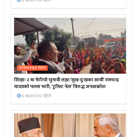
6 MONTHS पहिले
जनप्रभाबन्युज विशेष
सिरहा-२ मा फेरियो चुनावी लहर:’सुख-दुःखका साथी’ रामचन्द्र
यादवको पल्ला भारी, ‘टुरिस्ट नेता’ विरुद्ध जनआक्रोश
6 MONTHS पहिले