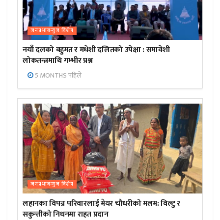
जनप्रभाबन्युज विशेष
नयाँ दलको बहुमत र मधेशी दलितको उपेक्षा : समावेशी
लोकतन्त्रमाथि गम्भीर प्रश्न
5 MONTHS पहिले
जनप्रभाबन्युज विशेष
लहानका विपन्न परिवारलाई मेयर चौधरीको मलम: विल्टु र
सकुन्तीको निधनमा राहत प्रदान