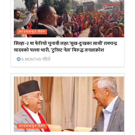
जनप्रभाबन्युज विशेष
सिरहा-२ मा फेरियो चुनावी लहर:’सुख-दुःखका साथी’ रामचन्द्र
यादवको पल्ला भारी, ‘टुरिस्ट नेता’ विरुद्ध जनआक्रोश
6 MONTHS पहिले
जनप्रभाबन्युज विशेष