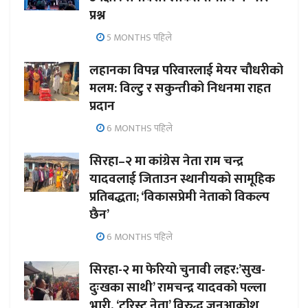
प्रश्न
5 MONTHS पहिले
लहानका विपन्न परिवारलाई मेयर चौधरीको
मलम: विल्टु र सकुन्तीको निधनमा राहत
प्रदान
6 MONTHS पहिले
सिरहा–२ मा कांग्रेस नेता राम चन्द्र
यादवलाई जिताउन स्थानीयको सामूहिक
प्रतिबद्धता; ‘विकासप्रेमी नेताको विकल्प
छैन’
6 MONTHS पहिले
सिरहा-२ मा फेरियो चुनावी लहर:’सुख-
दुःखका साथी’ रामचन्द्र यादवको पल्ला
भारी, ‘टुरिस्ट नेता’ विरुद्ध जनआक्रोश