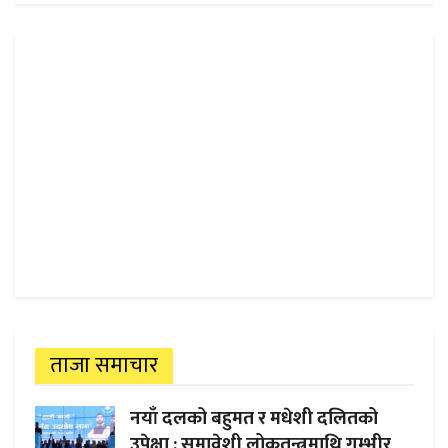
ताजा समाचार
नयाँ दलको बहुमत र मधेशी दलितको
उपेक्षा : समावेशी लोकतन्त्रमाथि गम्भीर