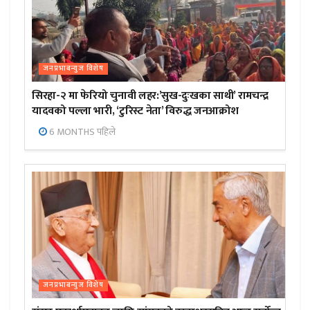
जनप्रभाबन्युज विशेष
सिरहा-२ मा फेरियो चुनावी लहर:’सुख-दुःखका साथी’ रामचन्द्र
यादवको पल्ला भारी, ‘टुरिस्ट नेता’ विरुद्ध जनआक्रोश
6 MONTHS पहिले
जनप्रभाबन्युज विशेष