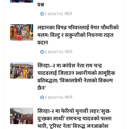
प्रश्न
5 MONTHS पहिले
लहानका विपन्न परिवारलाई मेयर चौधरीको
मलम: विल्टु र सकुन्तीको निधनमा राहत
प्रदान
6 MONTHS पहिले
सिरहा–२ मा कांग्रेस नेता राम चन्द्र
यादवलाई जिताउन स्थानीयको सामूहिक
प्रतिबद्धता; ‘विकासप्रेमी नेताको विकल्प
छैन’
6 MONTHS पहिले
सिरहा-२ मा फेरियो चुनावी लहर:’सुख-
दुःखका साथी’ रामचन्द्र यादवको पल्ला
भारी, ‘टुरिस्ट नेता’ विरुद्ध जनआक्रोश