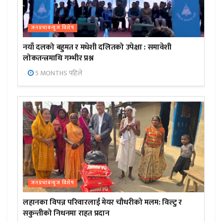
जनप्रभाबन्युज विशेष
नयाँ दलको बहुमत र मधेशी दलितको उपेक्षा : समावेशी
लोकतन्त्रमाथि गम्भीर प्रश्न
5 MONTHS पहिले
जनप्रभाबन्युज विशेष
लहानका विपन्न परिवारलाई मेयर चौधरीको मलम: विल्टु र
सकुन्तीको निधनमा राहत प्रदान