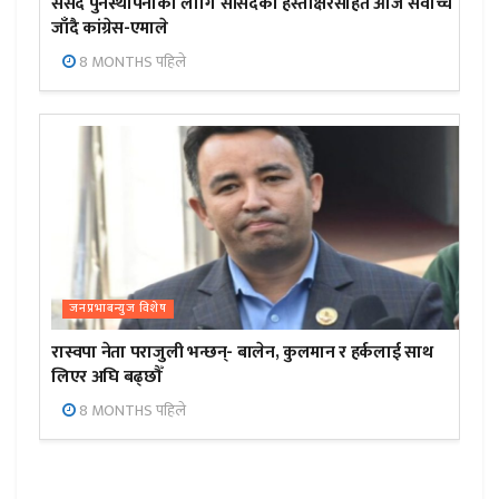
संसद पुनर्स्थापनाका लागि सांसदको हस्ताक्षरसहित आज सर्वोच्च
जाँदै कांग्रेस-एमाले
8 MONTHS पहिले
जनप्रभाबन्युज विशेष
रास्वपा नेता पराजुली भन्छन्- बालेन, कुलमान र हर्कलाई साथ
लिएर अघि बढ्छौँ
8 MONTHS पहिले