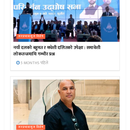
जनप्रभाबन्युज विशेष
नयाँ दलको बहुमत र मधेशी दलितको उपेक्षा : समावेशी
लोकतन्त्रमाथि गम्भीर प्रश्न
5 MONTHS पहिले
जनप्रभाबन्युज विशेष