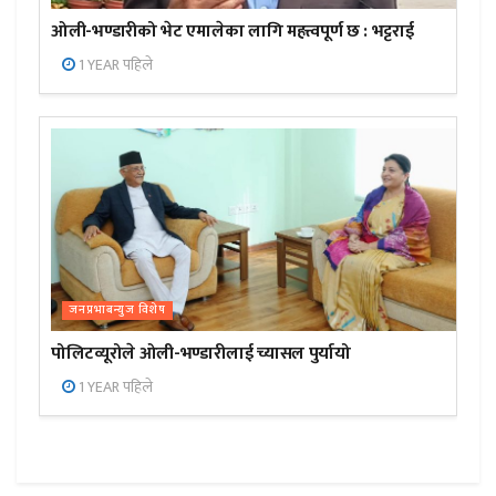
ओली-भण्डारीको भेट एमालेका लागि महत्त्वपूर्ण छ : भट्टराई
1 YEAR पहिले
जनप्रभाबन्युज विशेष
पोलिटव्यूरोले ओली-भण्डारीलाई च्यासल पुर्यायो
1 YEAR पहिले