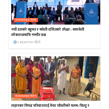
जनप्रभाबन्युज विशेष
नयाँ दलको बहुमत र मधेशी दलितको उपेक्षा : समावेशी
लोकतन्त्रमाथि गम्भीर प्रश्न
5 MONTHS पहिले
जनप्रभाबन्युज विशेष
लहानका विपन्न परिवारलाई मेयर चौधरीको मलम: विल्टु र