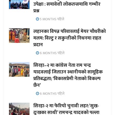
उपेक्षा : समावेशी लोकतन्त्रमाथि गम्भीर
प्रश्न
5 MONTHS पहिले
लहानका विपन्न परिवारलाई मेयर चौधरीको
मलम: विल्टु र सकुन्तीको निधनमा राहत
प्रदान
6 MONTHS पहिले
सिरहा–२ मा कांग्रेस नेता राम चन्द्र
यादवलाई जिताउन स्थानीयको सामूहिक
प्रतिबद्धता; ‘विकासप्रेमी नेताको विकल्प
छैन’
6 MONTHS पहिले
सिरहा-२ मा फेरियो चुनावी लहर:’सुख-
दुःखका साथी’ रामचन्द्र यादवको पल्ला