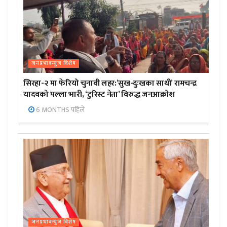
जनप्रभाबन्युज विशेष
सिरहा-२ मा फेरियो चुनावी लहर:’सुख-दुःखका साथी’ रामचन्द्र
यादवको पल्ला भारी, ‘टुरिस्ट नेता’ विरुद्ध जनआक्रोश
6 MONTHS पहिले
जनप्रभाबन्युज विशेष