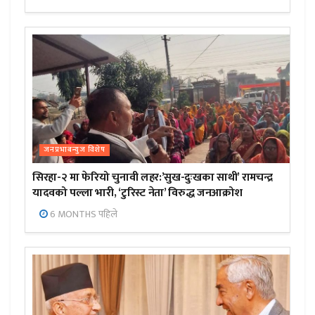
जनप्रभाबन्युज विशेष
सिरहा-२ मा फेरियो चुनावी लहर:’सुख-दुःखका साथी’ रामचन्द्र
यादवको पल्ला भारी, ‘टुरिस्ट नेता’ विरुद्ध जनआक्रोश
6 MONTHS पहिले