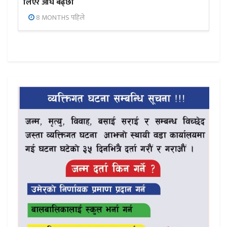
लिएर अघि बढ्छौँ
8 MONTHS पहिले