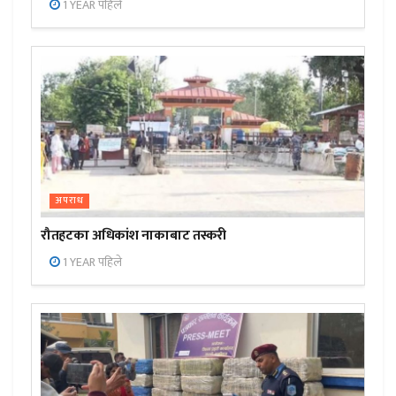
1 YEAR पहिले
अपराध
रौतहटका अधिकांश नाकाबाट तस्करी
1 YEAR पहिले