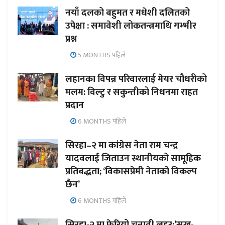
नयाँ दलको बहुमत र मधेशी दलितको
उपेक्षा : समावेशी लोकतन्त्रमाथि गम्भीर
प्रश्न
5 MONTHS पहिले
लहानका विपन्न परिवारलाई मेयर चौधरीको
मलम: विल्टु र सकुन्तीको निधनमा राहत
प्रदान
6 MONTHS पहिले
सिरहा–२ मा कांग्रेस नेता राम चन्द्र
यादवलाई जिताउन स्थानीयको सामूहिक
प्रतिबद्धता; ‘विकासप्रेमी नेताको विकल्प
छैन’
6 MONTHS पहिले
सिरहा-२ मा फेरियो चुनावी लहर:’सुख-