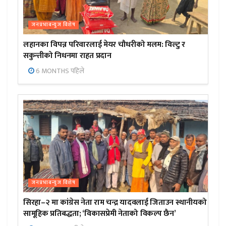
जनप्रभाबन्युज विशेष
लहानका विपन्न परिवारलाई मेयर चौधरीको मलम: विल्टु र
सकुन्तीको निधनमा राहत प्रदान
6 MONTHS पहिले
जनप्रभाबन्युज विशेष
सिरहा–२ मा कांग्रेस नेता राम चन्द्र यादवलाई जिताउन स्थानीयको
सामूहिक प्रतिबद्धता; ‘विकासप्रेमी नेताको विकल्प छैन’