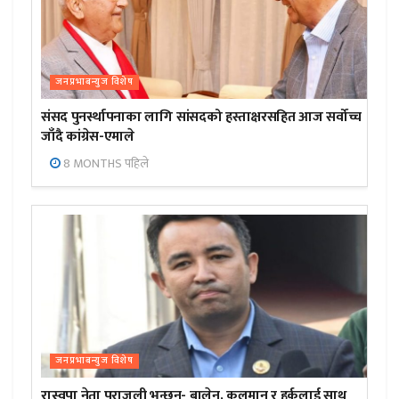
जनप्रभाबन्युज विशेष
संसद पुनर्स्थापनाका लागि सांसदको हस्ताक्षरसहित आज सर्वोच्च
जाँदै कांग्रेस-एमाले
8 MONTHS पहिले
जनप्रभाबन्युज विशेष
रास्वपा नेता पराजुली भन्छन्- बालेन, कुलमान र हर्कलाई साथ