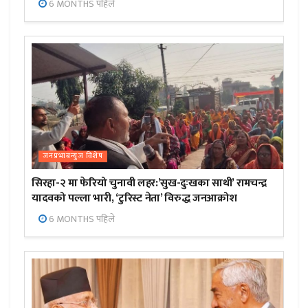
6 MONTHS पहिले
जनप्रभाबन्युज विशेष
सिरहा-२ मा फेरियो चुनावी लहर:’सुख-दुःखका साथी’ रामचन्द्र
यादवको पल्ला भारी, ‘टुरिस्ट नेता’ विरुद्ध जनआक्रोश
6 MONTHS पहिले