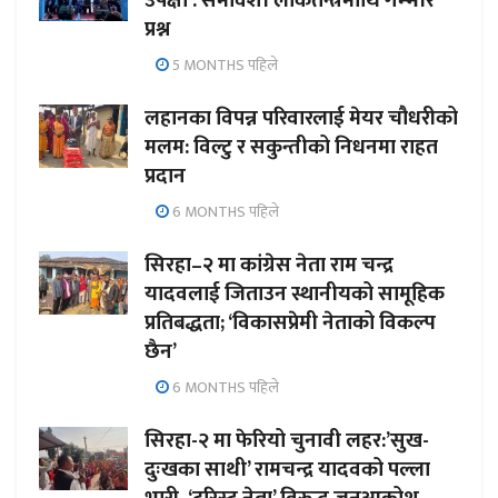
उपेक्षा : समावेशी लोकतन्त्रमाथि गम्भीर
प्रश्न
5 MONTHS पहिले
लहानका विपन्न परिवारलाई मेयर चौधरीको
मलम: विल्टु र सकुन्तीको निधनमा राहत
प्रदान
6 MONTHS पहिले
सिरहा–२ मा कांग्रेस नेता राम चन्द्र
यादवलाई जिताउन स्थानीयको सामूहिक
प्रतिबद्धता; ‘विकासप्रेमी नेताको विकल्प
छैन’
6 MONTHS पहिले
सिरहा-२ मा फेरियो चुनावी लहर:’सुख-
दुःखका साथी’ रामचन्द्र यादवको पल्ला