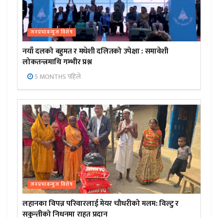
जनप्रभाबन्युज विशेष
नयाँ दलको बहुमत र मधेशी दलितको उपेक्षा : समावेशी
लोकतन्त्रमाथि गम्भीर प्रश्न
5 MONTHS पहिले
जनप्रभाबन्युज विशेष
लहानका विपन्न परिवारलाई मेयर चौधरीको मलम: विल्टु र
सकुन्तीको निधनमा राहत प्रदान