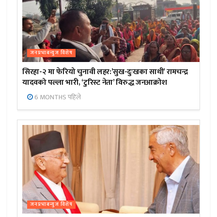
जनप्रभाबन्युज विशेष
सिरहा-२ मा फेरियो चुनावी लहर:’सुख-दुःखका साथी’ रामचन्द्र
यादवको पल्ला भारी, ‘टुरिस्ट नेता’ विरुद्ध जनआक्रोश
6 MONTHS पहिले
जनप्रभाबन्युज विशेष