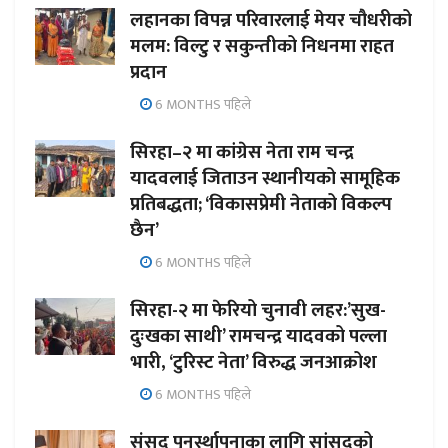
लहानका विपन्न परिवारलाई मेयर चौधरीको
मलम: विल्टु र सकुन्तीको निधनमा राहत
प्रदान
6 MONTHS पहिले
सिरहा–२ मा कांग्रेस नेता राम चन्द्र
यादवलाई जिताउन स्थानीयको सामूहिक
प्रतिबद्धता; ‘विकासप्रेमी नेताको विकल्प
छैन’
6 MONTHS पहिले
सिरहा-२ मा फेरियो चुनावी लहर:’सुख-
दुःखका साथी’ रामचन्द्र यादवको पल्ला
भारी, ‘टुरिस्ट नेता’ विरुद्ध जनआक्रोश
6 MONTHS पहिले
संसद पुनर्स्थापनाका लागि सांसदको