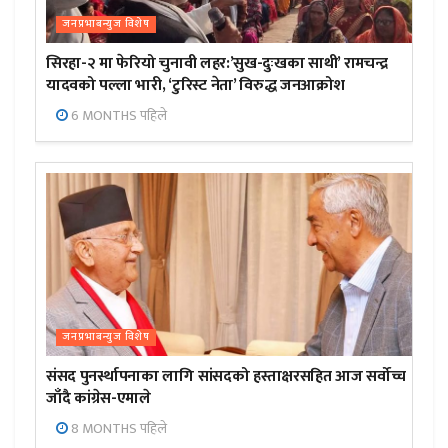
जनप्रभाबन्युज विशेष
सिरहा-२ मा फेरियो चुनावी लहर:’सुख-दुःखका साथी’ रामचन्द्र
यादवको पल्ला भारी, ‘टुरिस्ट नेता’ विरुद्ध जनआक्रोश
6 MONTHS पहिले
जनप्रभाबन्युज विशेष
संसद पुनर्स्थापनाका लागि सांसदको हस्ताक्षरसहित आज सर्वोच्च
जाँदै कांग्रेस-एमाले
8 MONTHS पहिले