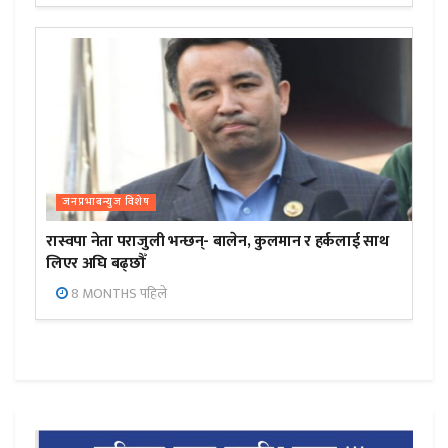
जनप्रभाबन्युज विशेष
रास्वपा नेता पराजुली भन्छन्- बालेन, कुलमान र हर्कलाई साथ
लिएर अघि बढ्छौँ
8 MONTHS पहिले