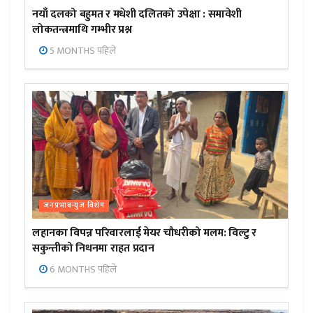
नयाँ दलको बहुमत र मधेशी दलितको उपेक्षा : समावेशी
लोकतन्त्रमाथि गम्भीर प्रश्न
5 MONTHS पहिले
जनप्रभाबन्युज विशेष
लहानका विपन्न परिवारलाई मेयर चौधरीको मलम: विल्टु र
सकुन्तीको निधनमा राहत प्रदान
6 MONTHS पहिले