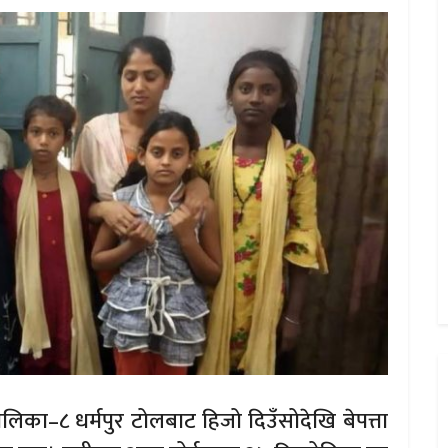
ालिका–८ धर्मपुर टोलबाट हिजो दिउँसोदेखि बेपत्ता