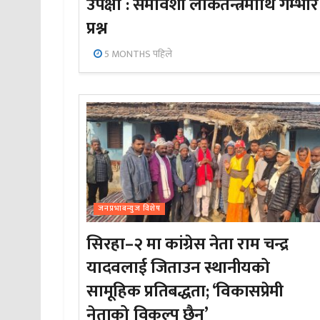
उपेक्षा : समावेशी लोकतन्त्रमाथि गम्भीर
प्रश्न
5 MONTHS पहिले
जनप्रभाबन्युज विशेष
सिरहा–२ मा कांग्रेस नेता राम चन्द्र
यादवलाई जिताउन स्थानीयको
सामूहिक प्रतिबद्धता; ‘विकासप्रेमी
नेताको विकल्प छैन’