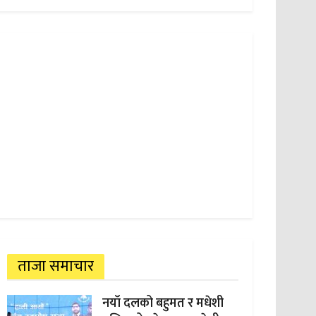
ताजा समाचार
नयाँ दलको बहुमत र मधेशी