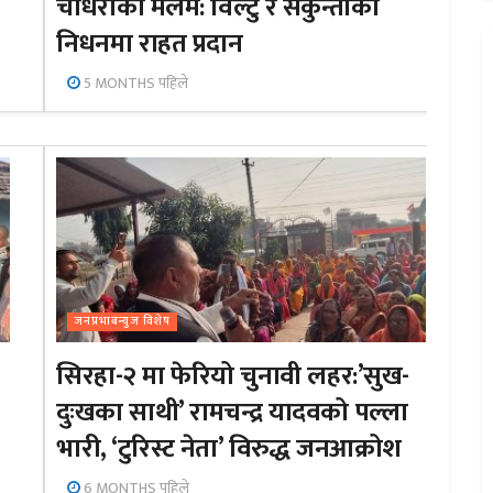
चौधरीको मलम: विल्टु र सकुन्तीको
निधनमा राहत प्रदान
5 MONTHS पहिले
जनप्रभाबन्युज विशेष
सिरहा-२ मा फेरियो चुनावी लहर:’सुख-
दुःखका साथी’ रामचन्द्र यादवको पल्ला
भारी, ‘टुरिस्ट नेता’ विरुद्ध जनआक्रोश
6 MONTHS पहिले