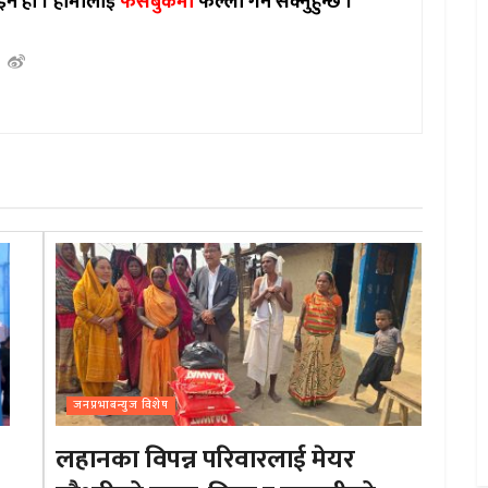
इन हो ।
हामीलाई
फेसबुकमा
फल्लो गर्न सक्नुहुन्छ ।
जनप्रभाबन्युज विशेष
लहानका विपन्न परिवारलाई मेयर