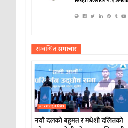
सिरहा जिल्लाको नं. १ अनला
सम्बन्धित
समाचार
जनप्रभाबन्युज विशेष
नयाँ दलको बहुमत र मधेशी दलितको