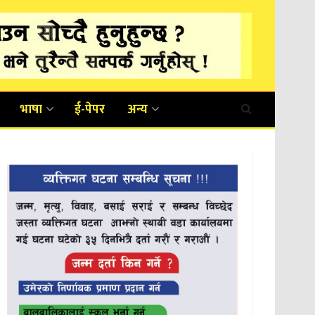
भाषा
ई-पेपर
अन्य