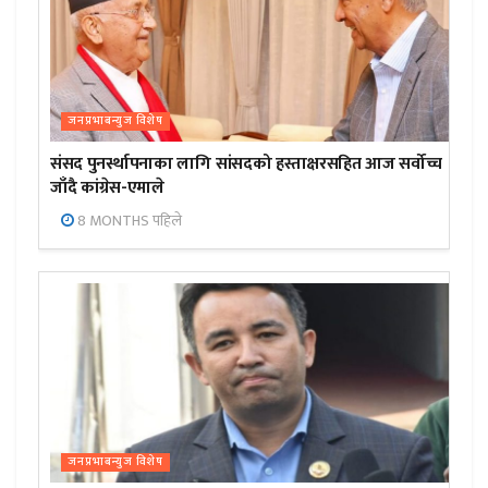
जनप्रभाबन्युज विशेष
संसद पुनर्स्थापनाका लागि सांसदको हस्ताक्षरसहित आज सर्वोच्च
जाँदै कांग्रेस-एमाले
8 MONTHS पहिले
जनप्रभाबन्युज विशेष