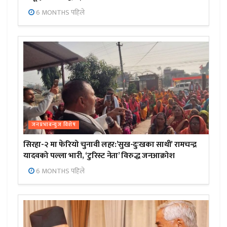
6 MONTHS पहिले
जनप्रभाबन्युज विशेष
सिरहा-२ मा फेरियो चुनावी लहर:’सुख-दुःखका साथी’ रामचन्द्र
यादवको पल्ला भारी, ‘टुरिस्ट नेता’ विरुद्ध जनआक्रोश
6 MONTHS पहिले