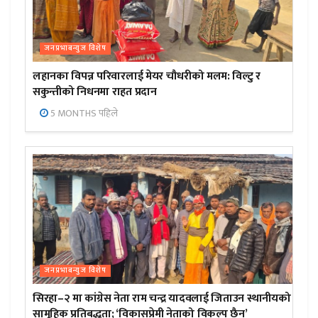
जनप्रभाबन्युज विशेष
लहानका विपन्न परिवारलाई मेयर चौधरीको मलम: विल्टु र
सकुन्तीको निधनमा राहत प्रदान
5 MONTHS पहिले
जनप्रभाबन्युज विशेष
सिरहा–२ मा कांग्रेस नेता राम चन्द्र यादवलाई जिताउन स्थानीयको
सामूहिक प्रतिबद्धता; ‘विकासप्रेमी नेताको विकल्प छैन’