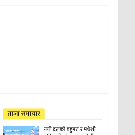
ताजा समाचार
नयाँ दलको बहुमत र मधेशी