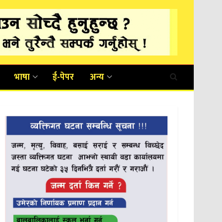
भाषा
ई-पेपर
अन्य