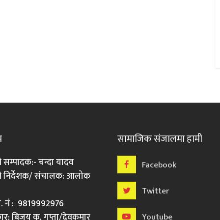
म
सामाजिक संजालमा हामी
ी सम्पादक:- चन्दा यादव
Facebook
री निर्देशक/ संचालक: आलोक
Twitter
मो. नं : 9819992976
र: बिजय कु. गुप्ता/देवकुमार
Youtube