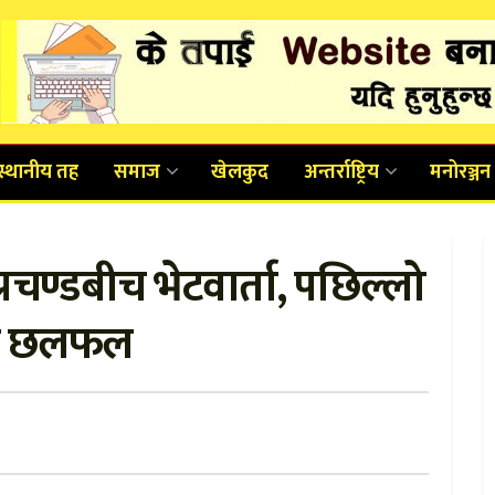
स्थानीय तह
समाज
खेलकुद
अन्तर्राष्ट्रिय
मनोरञ्जन
्रचण्डबीच भेटवार्ता, पछिल्लो
रे छलफल