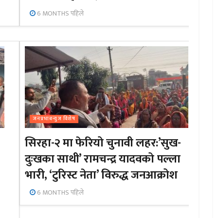
6 MONTHS पहिले
जनप्रभाबन्युज विशेष
सिरहा-२ मा फेरियो चुनावी लहर:’सुख-
दुःखका साथी’ रामचन्द्र यादवको पल्ला
भारी, ‘टुरिस्ट नेता’ विरुद्ध जनआक्रोश
6 MONTHS पहिले