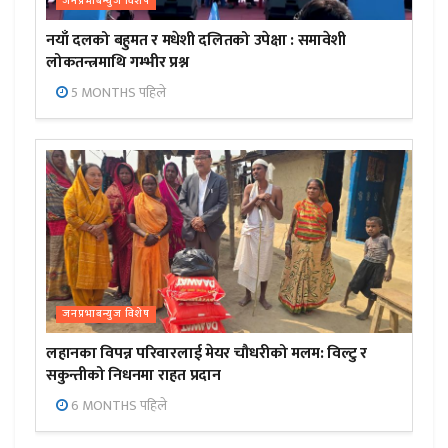
जनप्रभाबन्युज विशेष
नयाँ दलको बहुमत र मधेशी दलितको उपेक्षा : समावेशी
लोकतन्त्रमाथि गम्भीर प्रश्न
5 MONTHS पहिले
जनप्रभाबन्युज विशेष
लहानका विपन्न परिवारलाई मेयर चौधरीको मलम: विल्टु र
सकुन्तीको निधनमा राहत प्रदान
6 MONTHS पहिले