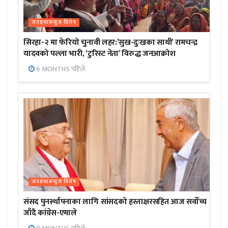
जनप्रभाबन्युज विशेष
सिरहा-२ मा फेरियो चुनावी लहर:’सुख-दुःखका साथी’ रामचन्द्र
यादवको पल्ला भारी, ‘टुरिस्ट नेता’ विरुद्ध जनआक्रोश
6 MONTHS पहिले
जनप्रभाबन्युज विशेष
संसद पुनर्स्थापनाका लागि सांसदको हस्ताक्षरसहित आज सर्वोच्च
जाँदै कांग्रेस-एमाले