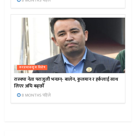
8 MONTHS पहिले
जनप्रभाबन्युज विशेष
रास्वपा नेता पराजुली भन्छन्- बालेन, कुलमान र हर्कलाई साथ
लिएर अघि बढ्छौँ
8 MONTHS पहिले