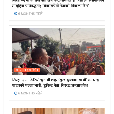
सिरहा–२ मा कांग्रेस नेता राम चन्द्र यादवलाई जिताउन स्थानीयको
सामूहिक प्रतिबद्धता; ‘विकासप्रेमी नेताको विकल्प छैन’
6 MONTHS पहिले
जनप्रभाबन्युज विशेष
सिरहा-२ मा फेरियो चुनावी लहर:’सुख-दुःखका साथी’ रामचन्द्र
यादवको पल्ला भारी, ‘टुरिस्ट नेता’ विरुद्ध जनआक्रोश
6 MONTHS पहिले