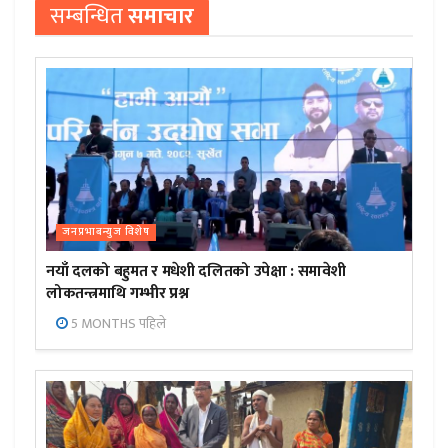
सम्बन्धित
समाचार
जनप्रभाबन्युज विशेष
नयाँ दलको बहुमत र मधेशी दलितको उपेक्षा : समावेशी
लोकतन्त्रमाथि गम्भीर प्रश्न
5 MONTHS पहिले