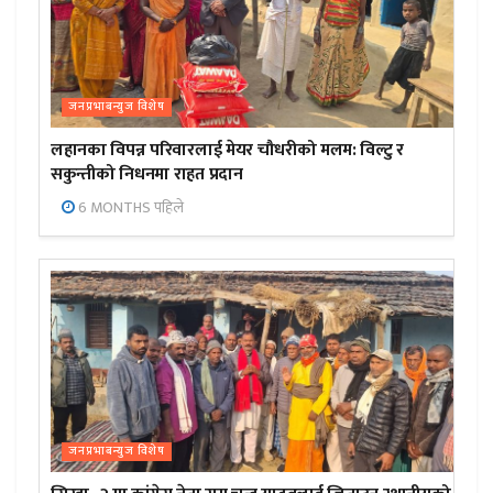
जनप्रभाबन्युज विशेष
लहानका विपन्न परिवारलाई मेयर चौधरीको मलम: विल्टु र
सकुन्तीको निधनमा राहत प्रदान
6 MONTHS पहिले
जनप्रभाबन्युज विशेष