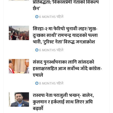
प्रतिबद्धता; ‘विकासप्रेमी नेताको विकल्प
छैन’
6 MONTHS पहिले
सिरहा-२ मा फेरियो चुनावी लहर:’सुख-
दुःखका साथी’ रामचन्द्र यादवको पल्ला
भारी, ‘टुरिस्ट नेता’ विरुद्ध जनआक्रोश
6 MONTHS पहिले
संसद पुनर्स्थापनाका लागि सांसदको
हस्ताक्षरसहित आज सर्वोच्च जाँदै कांग्रेस-
एमाले
8 MONTHS पहिले
रास्वपा नेता पराजुली भन्छन्- बालेन,
कुलमान र हर्कलाई साथ लिएर अघि
बढ्छौँ