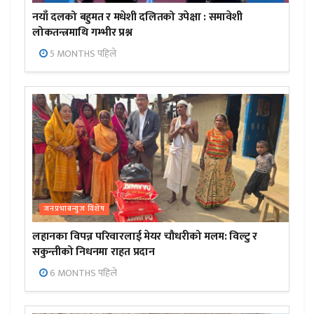
नयाँ दलको बहुमत र मधेशी दलितको उपेक्षा : समावेशी
लोकतन्त्रमाथि गम्भीर प्रश्न
5 MONTHS पहिले
जनप्रभाबन्युज विशेष
लहानका विपन्न परिवारलाई मेयर चौधरीको मलम: विल्टु र
सकुन्तीको निधनमा राहत प्रदान
6 MONTHS पहिले