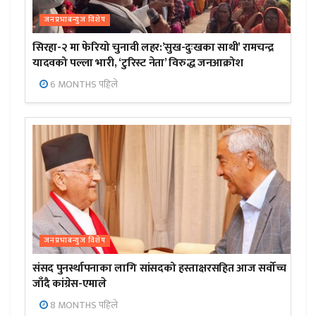
जनप्रभाबन्युज विशेष
सिरहा-२ मा फेरियो चुनावी लहर:’सुख-दुःखका साथी’ रामचन्द्र
यादवको पल्ला भारी, ‘टुरिस्ट नेता’ विरुद्ध जनआक्रोश
6 MONTHS पहिले
जनप्रभाबन्युज विशेष
संसद पुनर्स्थापनाका लागि सांसदको हस्ताक्षरसहित आज सर्वोच्च
जाँदै कांग्रेस-एमाले
8 MONTHS पहिले