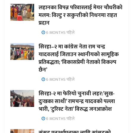
लहानका विपन्न परिवारलाई मेयर चौधरीको
मलम: विल्टु र सकुन्तीको निधनमा राहत
प्रदान
6 MONTHS पहिले
सिरहा–२ मा कांग्रेस नेता राम चन्द्र
यादवलाई जिताउन स्थानीयको सामूहिक
प्रतिबद्धता; ‘विकासप्रेमी नेताको विकल्प
छैन’
6 MONTHS पहिले
सिरहा-२ मा फेरियो चुनावी लहर:’सुख-
दुःखका साथी’ रामचन्द्र यादवको पल्ला
भारी, ‘टुरिस्ट नेता’ विरुद्ध जनआक्रोश
6 MONTHS पहिले
संसद पुनर्स्थापनाका लागि सांसदको