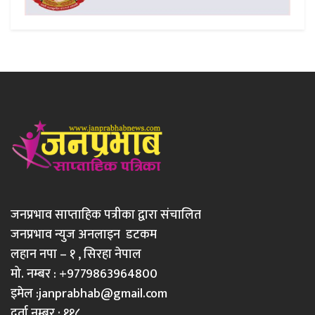
जनप्रभाव साप्ताहिक पत्रीका द्वारा संचालित
जनप्रभाव न्युज अनलाइन डटकम
लहान नपा – १ , सिरहा नेपाल
मो. नम्बर : +9779863964800
इमेल :
janprabhab@gmail.com
दर्ता नम्बर : ११८