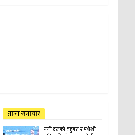
ताजा समाचार
नयाँ दलको बहुमत र मधेशी