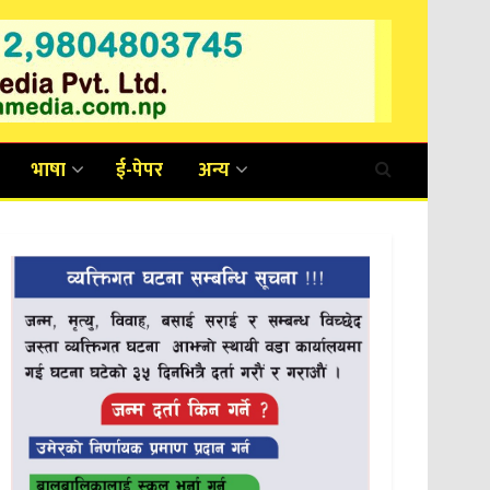
भाषा
ई-पेपर
अन्य