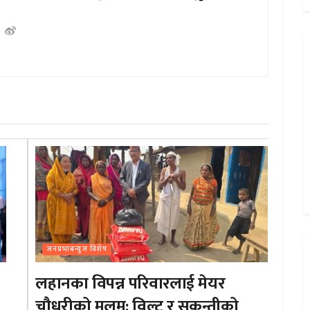
जनप्रभाबन्युज विशेष
लहानका विपन्न परिवारलाई मेयर
चौधरीको मलम: विल्टु र सकुन्तीको