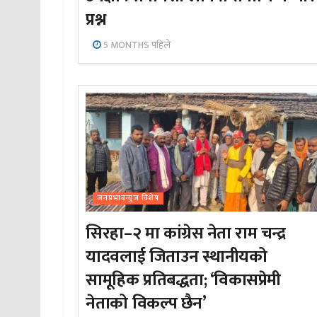
प्रश्न
5 MONTHS पहिले
जनप्रभाबन्युज विशेष
सिरहा–२ मा कांग्रेस नेता राम चन्द्र
यादवलाई जिताउन स्थानीयको
सामूहिक प्रतिबद्धता; ‘विकासप्रेमी
नेताको विकल्प छैन’