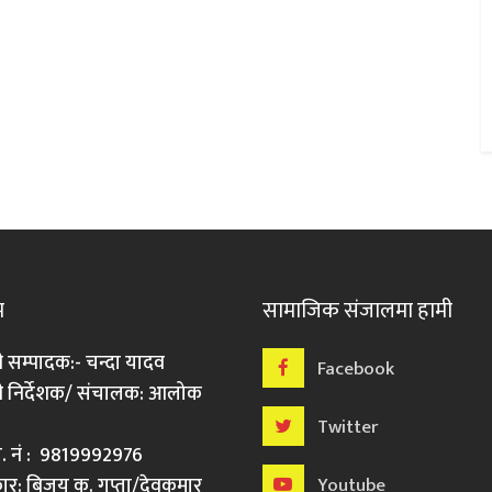
म
सामाजिक संजालमा हामी
ी सम्पादक:- चन्दा यादव
Facebook
री निर्देशक/ संचालक: आलोक
Twitter
मो. नं : 9819992976
र: बिजय कु. गुप्ता/देवकुमार
Youtube