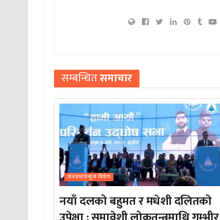
सम्बन्धित
समाचार
जनप्रभाबन्युज विशेष
नयाँ दलको बहुमत र मधेशी दलितको
उपेक्षा : समावेशी लोकतन्त्रमाथि गम्भीर