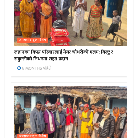
जनप्रभाबन्युज विशेष
लहानका विपन्न परिवारलाई मेयर चौधरीको मलम: विल्टु र
सकुन्तीको निधनमा राहत प्रदान
6 MONTHS पहिले
जनप्रभाबन्युज विशेष