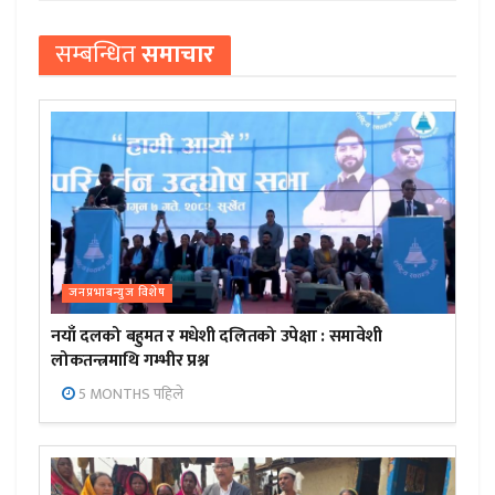
सम्बन्धित
समाचार
जनप्रभाबन्युज विशेष
नयाँ दलको बहुमत र मधेशी दलितको उपेक्षा : समावेशी
लोकतन्त्रमाथि गम्भीर प्रश्न
5 MONTHS पहिले