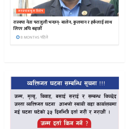
जनप्रभाबन्युज विशेष
रास्वपा नेता पराजुली भन्छन्- बालेन, कुलमान र हर्कलाई साथ
लिएर अघि बढ्छौँ
8 MONTHS पहिले