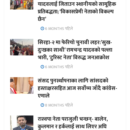
यादवलाई जिताउन स्थानीयको सामूहिक
प्रतिबद्धता; ‘विकासप्रेमी नेताको विकल्प
छैन’
6 MONTHS पहिले
सिरहा-२ मा फेरियो चुनावी लहर:’सुख-
दुःखका साथी’ रामचन्द्र यादवको पल्ला
भारी, ‘टुरिस्ट नेता’ विरुद्ध जनआक्रोश
6 MONTHS पहिले
संसद पुनर्स्थापनाका लागि सांसदको
हस्ताक्षरसहित आज सर्वोच्च जाँदै कांग्रेस-
एमाले
8 MONTHS पहिले
रास्वपा नेता पराजुली भन्छन्- बालेन,
कुलमान र हर्कलाई साथ लिएर अघि