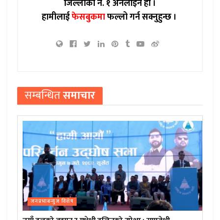
जिल्लाको नं. १ अनलाइन हो ।
हामीलाई
फेसबुकमा
फल्लो गर्न सक्नुहुन्छ ।
सम्बन्धित
समाचार
जनप्रभाबन्युज विशेष