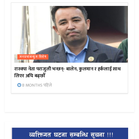
जनप्रभाबन्युज विशेष
रास्वपा नेता पराजुली भन्छन्- बालेन, कुलमान र हर्कलाई साथ
लिएर अघि बढ्छौँ
8 MONTHS पहिले