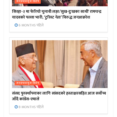
जनप्रभाबन्युज विशेष
सिरहा-२ मा फेरियो चुनावी लहर:’सुख-दुःखका साथी’ रामचन्द्र
यादवको पल्ला भारी, ‘टुरिस्ट नेता’ विरुद्ध जनआक्रोश
6 MONTHS पहिले
जनप्रभाबन्युज विशेष
संसद पुनर्स्थापनाका लागि सांसदको हस्ताक्षरसहित आज सर्वोच्च
जाँदै कांग्रेस-एमाले
8 MONTHS पहिले