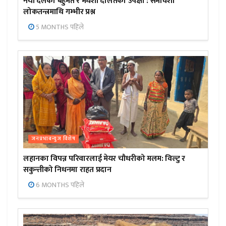
नयाँ दलको बहुमत र मधेशी दलितको उपेक्षा : समावेशी
लोकतन्त्रमाथि गम्भीर प्रश्न
5 MONTHS पहिले
जनप्रभाबन्युज विशेष
लहानका विपन्न परिवारलाई मेयर चौधरीको मलम: विल्टु र
सकुन्तीको निधनमा राहत प्रदान
6 MONTHS पहिले