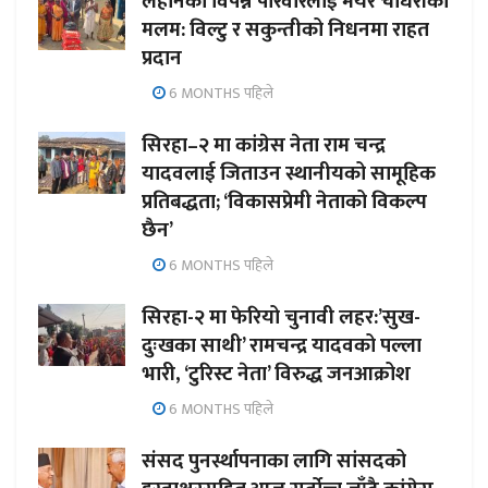
लहानका विपन्न परिवारलाई मेयर चौधरीको
मलम: विल्टु र सकुन्तीको निधनमा राहत
प्रदान
6 MONTHS पहिले
सिरहा–२ मा कांग्रेस नेता राम चन्द्र
यादवलाई जिताउन स्थानीयको सामूहिक
प्रतिबद्धता; ‘विकासप्रेमी नेताको विकल्प
छैन’
6 MONTHS पहिले
सिरहा-२ मा फेरियो चुनावी लहर:’सुख-
दुःखका साथी’ रामचन्द्र यादवको पल्ला
भारी, ‘टुरिस्ट नेता’ विरुद्ध जनआक्रोश
6 MONTHS पहिले
संसद पुनर्स्थापनाका लागि सांसदको