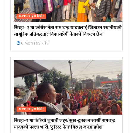
जनप्रभाबन्युज विशेष
सिरहा–२ मा कांग्रेस नेता राम चन्द्र यादवलाई जिताउन स्थानीयको
सामूहिक प्रतिबद्धता; ‘विकासप्रेमी नेताको विकल्प छैन’
6 MONTHS पहिले
जनप्रभाबन्युज विशेष
सिरहा-२ मा फेरियो चुनावी लहर:’सुख-दुःखका साथी’ रामचन्द्र
यादवको पल्ला भारी, ‘टुरिस्ट नेता’ विरुद्ध जनआक्रोश