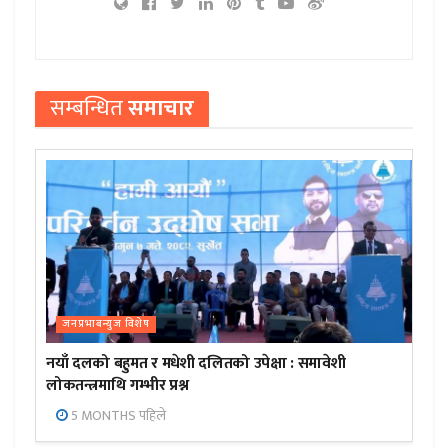
सम्बन्धित
समाचार
जनप्रभाबन्युज विशेष
नयाँ दलको बहुमत र मधेशी दलितको उपेक्षा : समावेशी
लोकतन्त्रमाथि गम्भीर प्रश्न
5 MONTHS पहिले