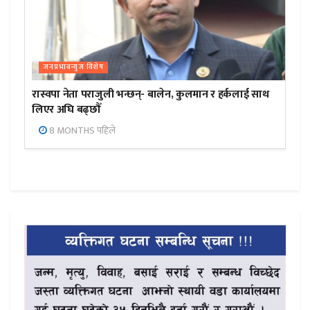
जनप्रभाबन्युज विशेष
रास्वपा नेता पराजुली भन्छन्- बालेन, कुलमान र हर्कलाई साथ
लिएर अघि बढ्छौँ
8 MONTHS पहिले