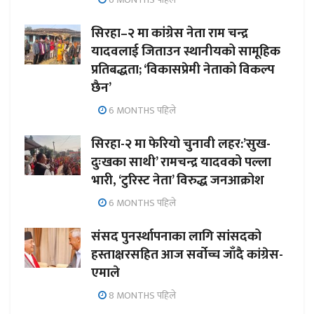
सिरहा–२ मा कांग्रेस नेता राम चन्द्र
यादवलाई जिताउन स्थानीयको सामूहिक
प्रतिबद्धता; ‘विकासप्रेमी नेताको विकल्प
छैन’
6 MONTHS पहिले
सिरहा-२ मा फेरियो चुनावी लहर:’सुख-
दुःखका साथी’ रामचन्द्र यादवको पल्ला
भारी, ‘टुरिस्ट नेता’ विरुद्ध जनआक्रोश
6 MONTHS पहिले
संसद पुनर्स्थापनाका लागि सांसदको
हस्ताक्षरसहित आज सर्वोच्च जाँदै कांग्रेस-
एमाले
8 MONTHS पहिले