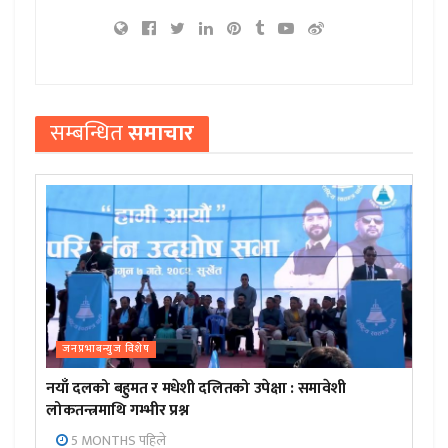
सम्बन्धित
समाचार
जनप्रभाबन्युज विशेष
नयाँ दलको बहुमत र मधेशी दलितको उपेक्षा : समावेशी
लोकतन्त्रमाथि गम्भीर प्रश्न
5 MONTHS पहिले