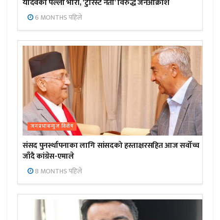
यादवको पल्ला भारी, ‘टुरिस्ट नेता’ विरुद्ध जनआक्रोश
6 MONTHS पहिले
जनप्रभाबन्युज विशेष
संसद पुनर्स्थापनाका लागि सांसदको हस्ताक्षरसहित आज सर्वोच्च
जाँदै कांग्रेस-एमाले
8 MONTHS पहिले