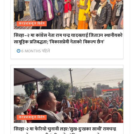
जनप्रभाबन्युज विशेष
सिरहा–२ मा कांग्रेस नेता राम चन्द्र यादवलाई जिताउन स्थानीयको
सामूहिक प्रतिबद्धता; ‘विकासप्रेमी नेताको विकल्प छैन’
6 MONTHS पहिले
जनप्रभाबन्युज विशेष
सिरहा-२ मा फेरियो चुनावी लहर:’सुख-दुःखका साथी’ रामचन्द्र