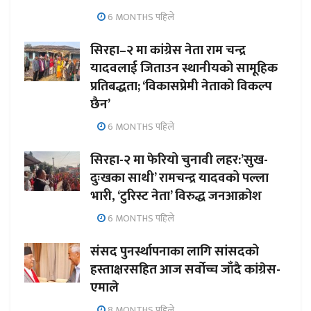
6 MONTHS पहिले
सिरहा–२ मा कांग्रेस नेता राम चन्द्र
यादवलाई जिताउन स्थानीयको सामूहिक
प्रतिबद्धता; ‘विकासप्रेमी नेताको विकल्प
छैन’
6 MONTHS पहिले
सिरहा-२ मा फेरियो चुनावी लहर:’सुख-
दुःखका साथी’ रामचन्द्र यादवको पल्ला
भारी, ‘टुरिस्ट नेता’ विरुद्ध जनआक्रोश
6 MONTHS पहिले
संसद पुनर्स्थापनाका लागि सांसदको
हस्ताक्षरसहित आज सर्वोच्च जाँदै कांग्रेस-
एमाले
8 MONTHS पहिले